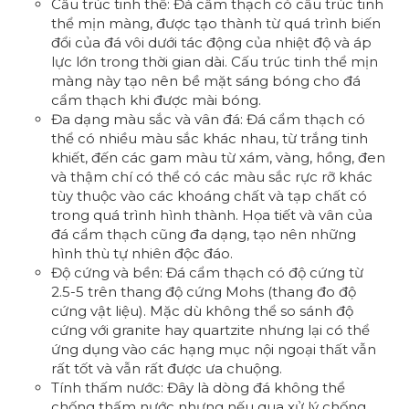
Cấu trúc tinh thể: Đá cẩm thạch có cấu trúc tinh
thể mịn màng, được tạo thành từ quá trình biến
đổi của đá vôi dưới tác động của nhiệt độ và áp
lực lớn trong thời gian dài. Cấu trúc tinh thể mịn
màng này tạo nên bề mặt sáng bóng cho đá
cẩm thạch khi được mài bóng.
Đa dạng màu sắc và vân đá: Đá cẩm thạch có
thể có nhiều màu sắc khác nhau, từ trắng tinh
khiết, đến các gam màu từ xám, vàng, hồng, đen
và thậm chí có thể có các màu sắc rực rỡ khác
tùy thuộc vào các khoáng chất và tạp chất có
trong quá trình hình thành. Họa tiết và vân của
đá cẩm thạch cũng đa dạng, tạo nên những
hình thù tự nhiên độc đáo.
Độ cứng và bền: Đá cẩm thạch có độ cứng từ
2.5-5 trên thang độ cứng Mohs (thang đo độ
cứng vật liệu). Mặc dù không thể so sánh độ
cứng với granite hay quartzite nhưng lại có thể
ứng dụng vào các hạng mục nội ngoại thất vẫn
rất tốt và vẫn rất được ưa chuộng.
Tính thấm nước: Đây là dòng đá không thể
chống thấm nước nhưng nếu qua xử lý chống