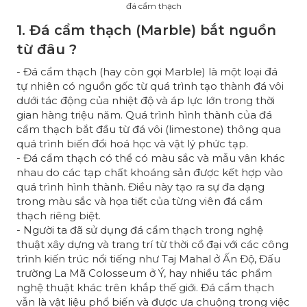
đá cẩm thạch
1. Đá cẩm thạch (Marble) bắt nguồn
từ đâu ?
- Đá cẩm thạch (hay còn gọi Marble) là một loại đá
tự nhiên có nguồn gốc từ quá trình tạo thành đá vôi
dưới tác động của nhiệt độ và áp lực lớn trong thời
gian hàng triệu năm. Quá trình hình thành của đá
cẩm thạch bắt đầu từ đá vôi (limestone) thông qua
quá trình biến đổi hoá học và vật lý phức tạp.
- Đá cẩm thạch có thể có màu sắc và mẫu vân khác
nhau do các tạp chất khoáng sản được kết hợp vào
quá trình hình thành. Điều này tạo ra sự đa dạng
trong màu sắc và họa tiết của từng viên đá cẩm
thạch riêng biệt.
- Người ta đã sử dụng đá cẩm thạch trong nghệ
thuật xây dựng và trang trí từ thời cổ đại với các công
trình kiến trúc nổi tiếng như Taj Mahal ở Ấn Độ, Đấu
trường La Mã Colosseum ở Ý, hay nhiều tác phẩm
nghệ thuật khác trên khắp thế giới. Đá cẩm thạch
vẫn là vật liệu phổ biến và được ưa chuộng trong việc