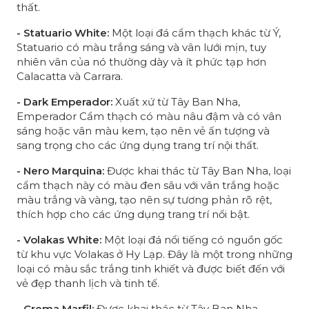
thất.
-
Statuario White:
Một loại đá cẩm thạch khác từ Ý,
Statuario có màu trắng sáng và vân lưới mịn, tuy
nhiên vân của nó thường dày và ít phức tạp hơn
Calacatta và Carrara.
- Dark Emperador:
Xuất xứ từ Tây Ban Nha,
Emperador Cẩm thạch có màu nâu đậm và có vân
sáng hoặc vân màu kem, tạo nên vẻ ấn tượng và
sang trọng cho các ứng dụng trang trí nội thất.
- Nero Marquina:
Được khai thác từ Tây Ban Nha, loại
cẩm thạch này có màu đen sâu với vân trắng hoặc
màu trắng và vàng, tạo nên sự tương phản rõ rệt,
thích hợp cho các ứng dụng trang trí nổi bật.
- Volakas White:
Một loại đá nổi tiếng có nguồn gốc
từ khu vực Volakas ở Hy Lạp. Đây là một trong những
loại có màu sắc trắng tinh khiết và được biết đến với
vẻ đẹp thanh lịch và tinh tế.
- Crema Marfil:
Được khai thác từ Tây Ban Nha,