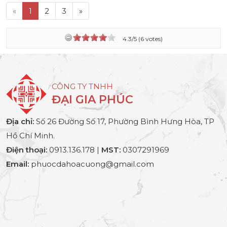
«
1
2
3
»
4.3/5 (6 votes)
CÔNG TY TNHH
ĐẠI GIA PHÚC
Địa chỉ:
Số 26 Đường Số 17, Phường Bình Hưng Hòa, TP
Hồ Chí Minh.
Điện thoại:
0913.136.178 |
MST:
0307291969
Email:
phuocdahoacuong@gmail.com