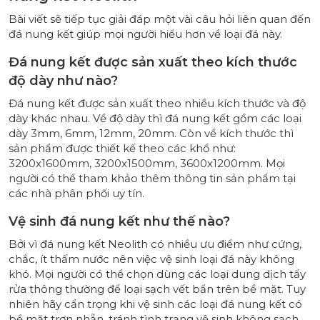
Bài viết sẽ tiếp tục giải đáp một vài câu hỏi liên quan đến
đá nung kết giúp mọi người hiểu hơn về loại đá này.
Đá nung kết được sản xuất theo kích thước
độ dày như nào?
Đá nung kết được sản xuất theo nhiều kích thước và độ
dày khác nhau. Về độ dày thì đá nung kết gồm các loại
dày 3mm, 6mm, 12mm, 20mm. Còn về kích thước thì
sản phẩm được thiết kế theo các khổ như:
3200x1600mm, 3200x1500mm, 3600x1200mm. Mọi
người có thể tham khảo thêm thông tin sản phẩm tại
các nhà phân phối uy tín.
Vệ sinh đá nung kết như thế nào?
Bởi vì đá nung kết Neolith có nhiều ưu điểm như cứng,
chắc, ít thấm nước nên việc vệ sinh loại đá này không
khó. Mọi người có thể chọn dùng các loại dung dịch tẩy
rửa thông thường để loại sạch vết bẩn trên bề mặt. Tuy
nhiên hãy cẩn trọng khi vệ sinh các loại đá nung kết có
bề mặt trơn nhẵn, tránh tình trạng vệ sinh không sạch