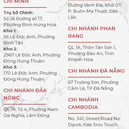
CHÍ MINH
Đường Vành Đai, Khối 07,
P. Buôn Ma Thuột, Đắk
Trụ Sở Chính:
Lắk.
Số 26 Đường số 17,
Phường Bình Hưng Hoà.
CHI NHÁNH PHAN
Kho 1:
RANG
56 Lê Đức Anh, Phường
Bình Tân.
QL 1A, Thôn Tân Sơn 1,
Kho 2:
Phường Bảo An, Tỉnh
2967 Lê Đức Anh, Phường
Khánh Hòa.
Đông Hưng Thuận.
Kho 3:
CHI NHÁNH ĐÀ NẴNG
170 Lê Đức Anh, Phường
Đông Hưng Thuận.
67 Trường Sơn, Phường
Cẩm Lệ, TP Đà Nẵng.
CHI NHÁNH ĐẮK
NÔNG
CHI NHÁNH
CAMBODIA
QL 14, Tổ 4, Phường Nam
Gia Nghĩa, Lâm Đồng.
No. 341, Street/Road No.
Dipok, Kab Srov Touch,