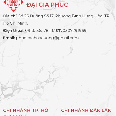
ĐẠI GIA PHÚC
Địa chỉ:
Số 26 Đường Số 17, Phường Bình Hưng Hòa, TP
Hồ Chí Minh.
Điện thoại:
0913.136.178 |
MST:
0307291969
Email:
phuocdahoacuong@gmail.com
CHI NHÁNH TP. HỒ
CHI NHÁNH ĐĂK LĂK