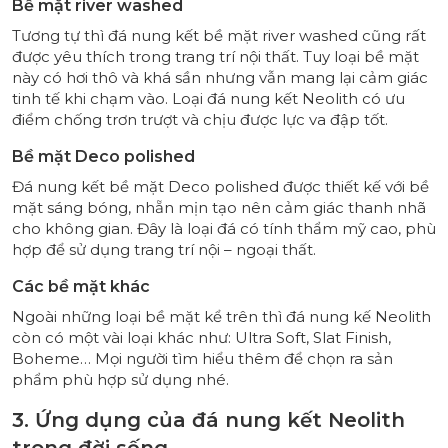
Bề mặt river washed
Tương tự thì đá nung kết bề mặt river washed cũng rất
được yêu thích trong trang trí nội thất. Tuy loại bề mặt
này có hơi thô và khá sần nhưng vẫn mang lại cảm giác
tinh tế khi chạm vào. Loại đá nung kết Neolith có ưu
điểm chống trơn trượt và chịu được lực va đập tốt.
Bề mặt Deco polished
Đá nung kết bề mặt Deco polished được thiết kế với bề
mặt sáng bóng, nhẵn mịn tạo nên cảm giác thanh nhã
cho không gian. Đây là loại đá có tính thẩm mỹ cao, phù
hợp để sử dụng trang trí nội – ngoại thất.
Các bề mặt khác
Ngoài những loại bề mặt kể trên thì đá nung kế Neolith
còn có một vài loại khác như: Ultra Soft, Slat Finish,
Boheme… Mọi người tìm hiểu thêm để chọn ra sản
phẩm phù hợp sử dụng nhé.
3. Ứng dụng của đá nung kết Neolith
trong đời sống