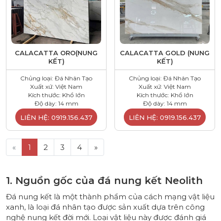
CALACATTA ORO(NUNG
CALACATTA GOLD (NUNG
KẾT)
KẾT)
Chủng loại: Đá Nhân Tạo
Chủng loại: Đá Nhân Tạo
Xuất xứ: Việt Nam
Xuất xứ: Việt Nam
Kích thước: Khổ lớn
Kích thước: Khổ lớn
Độ dày: 14 mm
Độ dày: 14 mm
LIÊN HỆ: 0919.156.437
LIÊN HỆ: 0919.156.437
«
1
2
3
4
»
​1. Nguồn gốc của đá nung kết Neolith
Đá nung kết là một thành phẩm của cách mạng vật liệu
xanh, là loại đá nhân tạo được sản xuất dựa trên công
nghệ nung kết đời mới. Loại vật liệu này được đánh giá