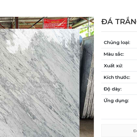
ĐÁ TRẮN
Chủng loại:
Màu sắc:
Xuất xứ:
Kích thước:
Next
Độ dày:
Ứng dụng:
Đ