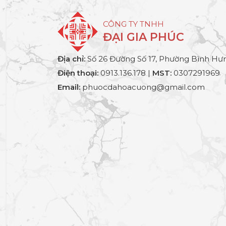
CÔNG TY TNHH
ĐẠI GIA PHÚC
Địa chỉ:
Số 26 Đường Số 17, Phường Bình Hưn
Điện thoại:
0913.136.178 |
MST:
0307291969
Email:
phuocdahoacuong@gmail.com