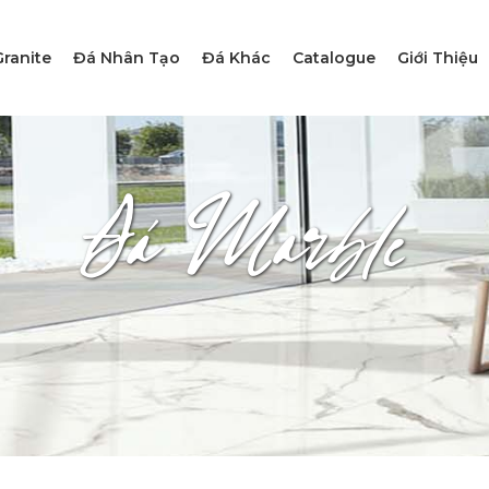
ranite
Đá Nhân Tạo
Đá Khác
Catalogue
Giới Thiệu
Đá Marble