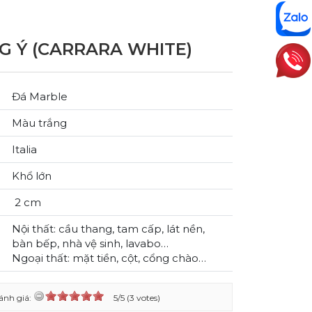
G Ý (CARRARA WHITE)
Đá Marble
Màu trắng
Italia
Khổ lớn
2 cm
Nội thất: cầu thang, tam cấp, lát nền,
bàn bếp, nhà vệ sinh, lavabo…
Ngoại thất: mặt tiền, cột, cổng chào…
ánh giá:
5/5 (3 votes)