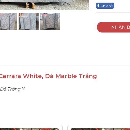
Chia sẻ
NHẬN B
 Carrara White, Đá Marble Trắng
Đá Trắng Ý