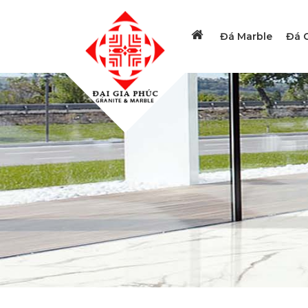
Đá Marble
Đá G