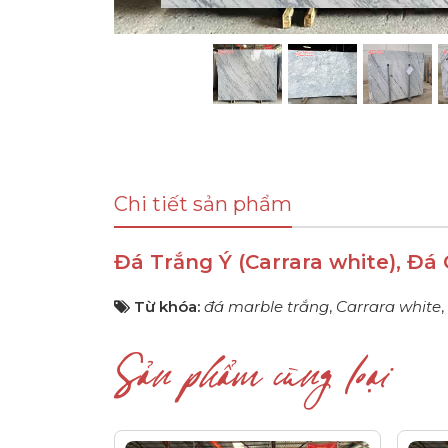
Chi tiết sản phẩm
Đá Trắng Ý (Carrara white), Đá
Từ khóa:
đá marble trắng
,
Carrara white
,
Sản phẩm cùng loại