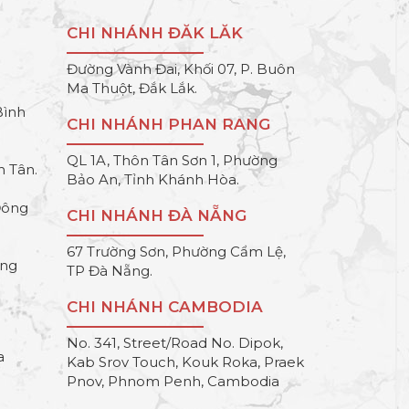
CHI NHÁNH ĐĂK LĂK
Đường Vành Đai, Khối 07, P. Buôn
Ma Thuột, Đắk Lắk.
Bình
CHI NHÁNH PHAN RANG
QL 1A, Thôn Tân Sơn 1, Phường
h Tân.
Bảo An, Tỉnh Khánh Hòa.
Đông
CHI NHÁNH ĐÀ NẴNG
67 Trường Sơn, Phường Cẩm Lệ,
ông
TP Đà Nẵng.
CHI NHÁNH CAMBODIA
No. 341, Street/Road No. Dipok,
a
Kab Srov Touch, Kouk Roka, Praek
Pnov, Phnom Penh, Cambodia