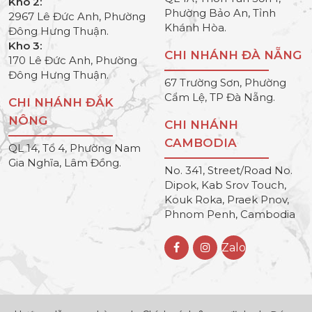
Kho 2:
Phường Bảo An, Tỉnh
2967 Lê Đức Anh, Phường
Khánh Hòa.
Đông Hưng Thuận.
Kho 3:
CHI NHÁNH ĐÀ NẴNG
170 Lê Đức Anh, Phường
Đông Hưng Thuận.
67 Trường Sơn, Phường
Cẩm Lệ, TP Đà Nẵng.
CHI NHÁNH ĐẮK
NÔNG
CHI NHÁNH
CAMBODIA
QL 14, Tổ 4, Phường Nam
Gia Nghĩa, Lâm Đồng.
No. 341, Street/Road No.
Dipok, Kab Srov Touch,
Kouk Roka, Praek Pnov,
Phnom Penh, Cambodia
Zalo