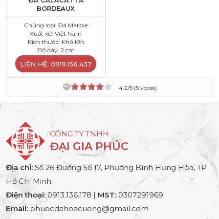
ĐÁ CALACATTA
BORDEAUX
Chủng loại: Đá Marble
Xuất xứ: Việt Nam
Kích thước: Khổ lớn
Độ dày: 2 cm
LIÊN HỆ: 0919.156.437
4.2/5 (5 votes)
CÔNG TY TNHH
ĐẠI GIA PHÚC
Địa chỉ:
Số 26 Đường Số 17, Phường Bình Hưng Hòa, TP
Hồ Chí Minh.
Điện thoại:
0913.136.178 |
MST:
0307291969
Email:
phuocdahoacuong@gmail.com