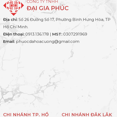
CÔNG TY TNHH
ĐẠI GIA PHÚC
Địa chỉ:
Số 26 Đường Số 17, Phường Bình Hưng Hòa, TP
Hồ Chí Minh.
Điện thoại:
0913.136.178 |
MST:
0307291969
Email:
phuocdahoacuong@gmail.com
CHI NHÁNH TP. HỒ
CHI NHÁNH ĐĂK LĂK