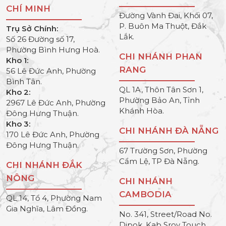
CHÍ MINH
Đường Vành Đai, Khối 07,
P. Buôn Ma Thuột, Đắk
Trụ Sở Chính:
Lắk.
Số 26 Đường số 17,
Phường Bình Hưng Hoà.
CHI NHÁNH PHAN
Kho 1:
RANG
56 Lê Đức Anh, Phường
Bình Tân.
QL 1A, Thôn Tân Sơn 1,
Kho 2:
Phường Bảo An, Tỉnh
2967 Lê Đức Anh, Phường
Khánh Hòa.
Đông Hưng Thuận.
Kho 3:
CHI NHÁNH ĐÀ NẴNG
170 Lê Đức Anh, Phường
Đông Hưng Thuận.
67 Trường Sơn, Phường
Cẩm Lệ, TP Đà Nẵng.
CHI NHÁNH ĐẮK
NÔNG
CHI NHÁNH
CAMBODIA
QL 14, Tổ 4, Phường Nam
Gia Nghĩa, Lâm Đồng.
No. 341, Street/Road No.
Dipok, Kab Srov Touch,