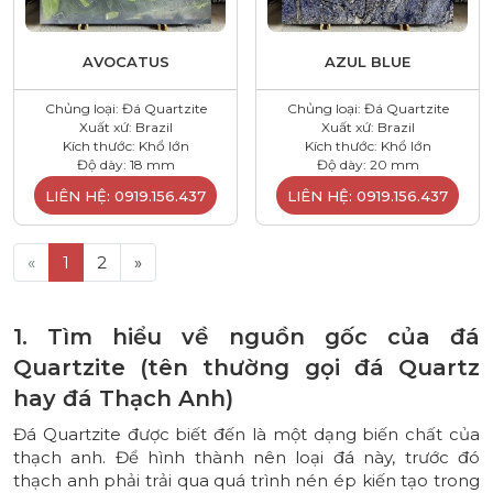
AVOCATUS
AZUL BLUE
Chủng loại: Đá Quartzite
Chủng loại: Đá Quartzite
Xuất xứ: Brazil
Xuất xứ: Brazil
Kích thước: Khổ lớn
Kích thước: Khổ lớn
Độ dày: 18 mm
Độ dày: 20 mm
LIÊN HỆ: 0919.156.437
LIÊN HỆ: 0919.156.437
«
1
2
»
​1. Tìm hiểu về nguồn gốc của đá
Quartzite (tên thường gọi đá Quartz
hay đá Thạch Anh)
Đá Quartzite được biết đến là một dạng biến chất của
thạch anh. Để hình thành nên loại đá này, trước đó
thạch anh phải trải qua quá trình nén ép kiến tạo trong