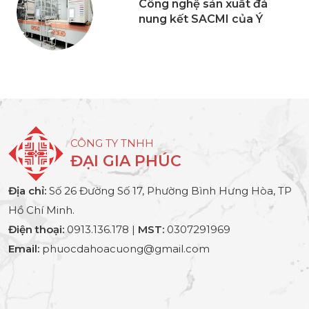
Công nghệ sản xuất đá
nung kết SACMI của Ý
CÔNG TY TNHH
ĐẠI GIA PHÚC
Địa chỉ:
Số 26 Đường Số 17, Phường Bình Hưng Hòa, TP
Hồ Chí Minh.
Điện thoại:
0913.136.178 |
MST:
0307291969
Email:
phuocdahoacuong@gmail.com