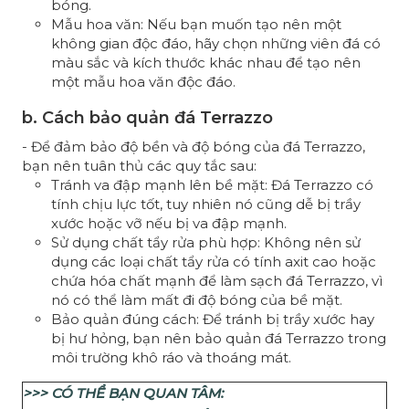
bóng.
Mẫu hoa văn: Nếu bạn muốn tạo nên một
không gian độc đáo, hãy chọn những viên đá có
màu sắc và kích thước khác nhau để tạo nên
một mẫu hoa văn độc đáo.
b. Cách bảo quản đá Terrazzo
- Để đảm bảo độ bền và độ bóng của đá Terrazzo,
bạn nên tuân thủ các quy tắc sau:
Tránh va đập mạnh lên bề mặt: Đá Terrazzo có
tính chịu lực tốt, tuy nhiên nó cũng dễ bị trầy
xước hoặc vỡ nếu bị va đập mạnh.
Sử dụng chất tẩy rửa phù hợp: Không nên sử
dụng các loại chất tẩy rửa có tính axit cao hoặc
chứa hóa chất mạnh để làm sạch đá Terrazzo, vì
nó có thể làm mất đi độ bóng của bề mặt.
Bảo quản đúng cách: Để tránh bị trầy xước hay
bị hư hỏng, bạn nên bảo quản đá Terrazzo trong
môi trường khô ráo và thoáng mát.
>>> CÓ THỂ BẠN QUAN TÂM: