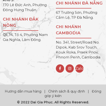
CHI NHÁNH ĐÀ NẴNG
170 Lê Đức Anh, Phường
Đông Hưng Thuận.
67 Trường Sơn, Phường
Cẩm Lệ, TP Đà Nẵng.
CHI NHÁNH ĐẮK
NÔNG
CHI NHÁNH
CAMBODIA
QL 14, Tổ 4, Phường Nam
Gia Nghĩa, Lâm Đồng.
No. 341, Street/Road No.
Dipok, Kab Srov Touch,
Kouk Roka, Praek Pnov,
Phnom Penh, Cambodia
Zalo
Hướng dẫn mua hàng
|
Chính sách & quy định
|
Đóng
góp ý kiến
© 2022 Dai Gia Phuc. All Rights Reserved.