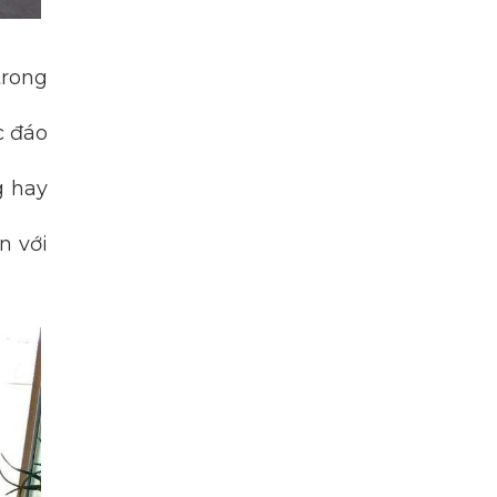
trong
c đáo
g hay
n với