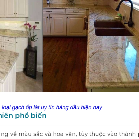
loại gạch ốp lát uy tín hàng đầu hiện nay
hiên phổ biến
g về màu sắc và hoa văn, tùy thuộc vào thành