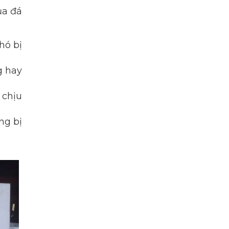
ủa đá
hó bị
g hay
 chịu
ng bị