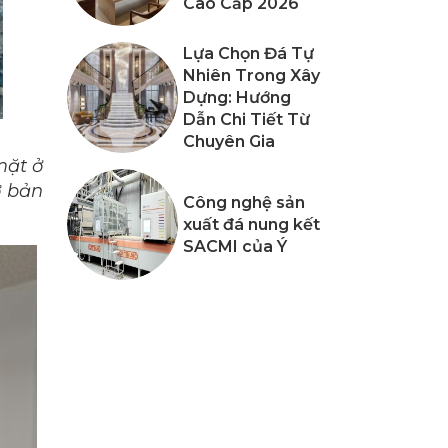
Cao Cấp 2026
Lựa Chọn Đá Tự
Nhiên Trong Xây
Dựng: Hướng
Dẫn Chi Tiết Từ
Chuyên Gia
mặt ở
ơ bản
Công nghệ sản
xuất đá nung kết
SACMI của Ý