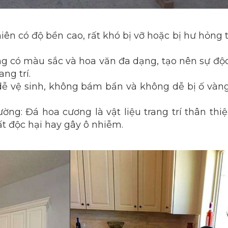
n có độ bền cao, rất khó bị vỡ hoặc bị hư hỏng 
 có màu sắc và hoa văn đa dạng, tạo nên sự độ
ng trí.
ễ vệ sinh, không bám bẩn và không dễ bị ố vàn
ng: Đá hoa cương là vật liệu trang trí thân thiệ
t độc hại hay gây ô nhiễm.