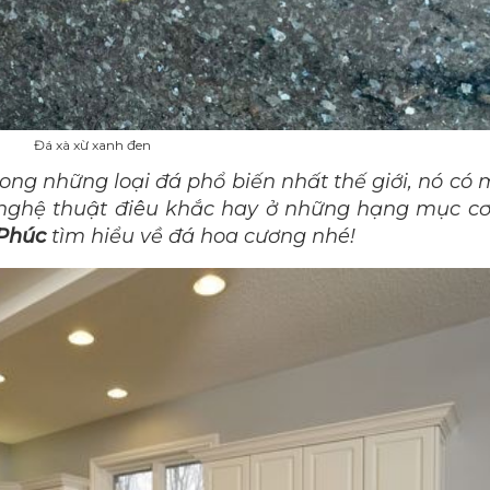
Đá xà xừ xanh đen
rong những loại đá phổ biến nhất thế giới, nó có 
nghệ thuật điêu khắc hay ở những hạng mục c
 Phúc
tìm hiểu về đá hoa cương nhé!