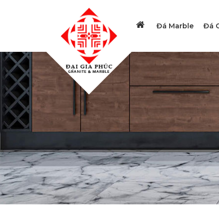
Đá Marble
Đá G