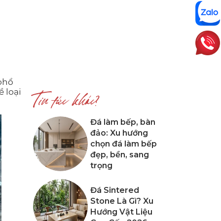
phổ
 loại
Tin tức khác?
Đá làm bếp, bàn
đảo: Xu hướng
chọn đá làm bếp
đẹp, bền, sang
trọng
Đá Sintered
Stone Là Gì? Xu
Hướng Vật Liệu