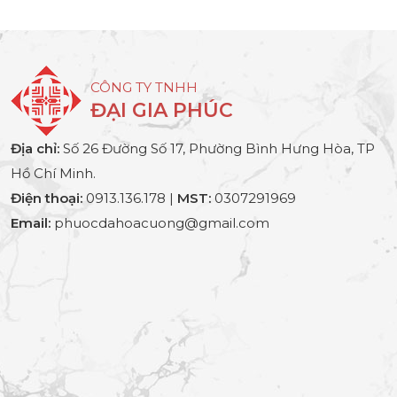
CÔNG TY TNHH
ĐẠI GIA PHÚC
Địa chỉ:
Số 26 Đường Số 17, Phường Bình Hưng Hòa, TP
Hồ Chí Minh.
Điện thoại:
0913.136.178 |
MST:
0307291969
Email:
phuocdahoacuong@gmail.com