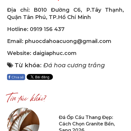
Địa chỉ: B010 Đường C6, P.Tây Thạnh,
Quận Tân Phú, TP.Hồ Chí Minh
Hotline: 0919 156 437
Email: phuocdahoacuong@gmail.com
Website:
daigiaphuc.com
Từ khóa:
Đá hoa cương trắng
Chia sẻ
Tin tức khác?
Đá Ốp Cầu Thang Đẹp:
Cách Chọn Granite Bền,
Sang 2026