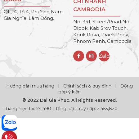
CHI NHÁNH
CAMBODIA
QL 14, Tổ 4, Phường Nam
Gia Nghĩa, Lâm Đồng.
No. 341, Street/Road No.
Dipok, Kab Srov Touch,
Kouk Roka, Praek Pnov,
Phnom Penh, Cambodia
Zalo
Hướng dẫn mua hàng
|
Chính sách & quy định
|
Đóng
góp ý kiến
© 2022 Dai Gia Phuc. All Rights Reserved.
Tháng hiện tại: 24,490 | Tổng lượt truy cập: 2,453,820