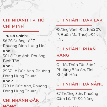
CHI NHÁNH TP. HỒ
CHI NHÁNH ĐĂK LĂK
CHÍ MINH
Đường Vành Đai, Khối 07,
P. Buôn Ma Thuột, Đắk
Trụ Sở Chính:
Lắk.
Số 26 Đường số 17,
Phường Bình Hưng Hoà.
CHI NHÁNH PHAN
Kho 1:
RANG
56 Lê Đức Anh, Phường
Bình Tân.
QL 1A, Thôn Tân Sơn 1,
Kho 2:
Phường Bảo An, Tỉnh
2967 Lê Đức Anh, Phường
Khánh Hòa.
Đông Hưng Thuận.
Kho 3:
CHI NHÁNH ĐÀ NẴNG
170 Lê Đức Anh, Phường
Đông Hưng Thuận.
67 Trường Sơn, Phường
Cẩm Lệ, TP Đà Nẵng.
CHI NHÁNH ĐẮK
NÔNG