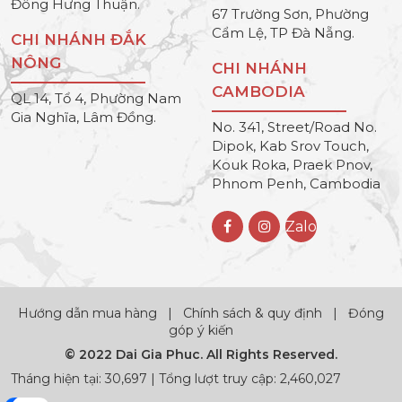
Đông Hưng Thuận.
67 Trường Sơn, Phường
Cẩm Lệ, TP Đà Nẵng.
CHI NHÁNH ĐẮK
NÔNG
CHI NHÁNH
CAMBODIA
QL 14, Tổ 4, Phường Nam
Gia Nghĩa, Lâm Đồng.
No. 341, Street/Road No.
Dipok, Kab Srov Touch,
Kouk Roka, Praek Pnov,
Phnom Penh, Cambodia
Zalo
Hướng dẫn mua hàng
|
Chính sách & quy định
|
Đóng
góp ý kiến
© 2022 Dai Gia Phuc. All Rights Reserved.
Tháng hiện tại: 30,697 | Tổng lượt truy cập: 2,460,027