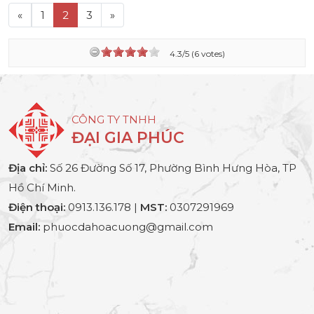
«
1
2
3
»
4.3/5 (6 votes)
CÔNG TY TNHH
ĐẠI GIA PHÚC
Địa chỉ:
Số 26 Đường Số 17, Phường Bình Hưng Hòa, TP
Hồ Chí Minh.
Điện thoại:
0913.136.178 |
MST:
0307291969
Email:
phuocdahoacuong@gmail.com