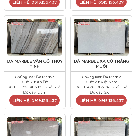
LIÊN HỆ: 0919.156.437
LIÊN HỆ: 0919.156.437
ĐÁ MARBLE VÂN GỖ THỦY
ĐÁ MARBLE XÀ CỪ TRẮNG
TINH
MUỐI
Chủng loại: Đá Marble
Chủng loại: Đá Marble
Xuất xứ: Ấn Độ
Xuất xứ: Việt Nam
Kích thước: Khổ lớn, khổ nhỏ
Kích thước: Khổ lớn, khổ nhỏ
Độ dày: 2 cm
Độ dày: 2 cm
LIÊN HỆ: 0919.156.437
LIÊN HỆ: 0919.156.437