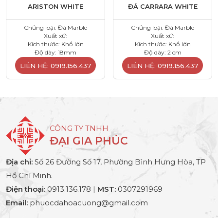
ARISTON WHITE
ĐÁ CARRARA WHITE
Chủng loại: Đá Marble
Chủng loại: Đá Marble
Xuất xứ:
Xuất xứ:
Kích thước: Khổ lớn
Kích thước: Khổ lớn
Độ dày: 18mm
Độ dày: 2 cm
LIÊN HỆ: 0919.156.437
LIÊN HỆ: 0919.156.437
CÔNG TY TNHH
ĐẠI GIA PHÚC
Địa chỉ:
Số 26 Đường Số 17, Phường Bình Hưng Hòa, TP
Hồ Chí Minh.
Điện thoại:
0913.136.178 |
MST:
0307291969
Email:
phuocdahoacuong@gmail.com