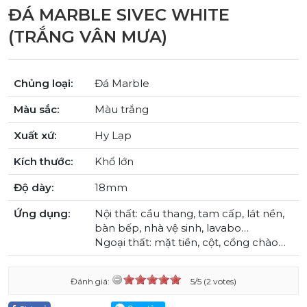
ĐÁ MARBLE SIVEC WHITE
(TRẮNG VÂN MƯA)
Chủng loại:
Đá Marble
Màu sắc:
Màu trắng
Xuất xứ:
Hy Lạp
Kích thước:
Khổ lớn
Độ dày:
18mm
Ứng dụng:
Nội thất: cầu thang, tam cấp, lát nền,
bàn bếp, nhà vệ sinh, lavabo…
Ngoại thất: mặt tiền, cột, cổng chào…
Đánh giá:
5/5 (2 votes)