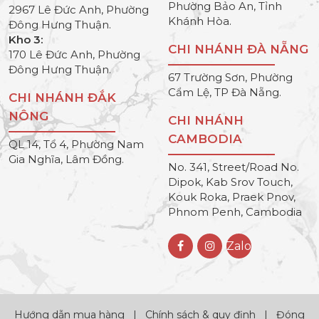
Phường Bảo An, Tỉnh
2967 Lê Đức Anh, Phường
Khánh Hòa.
Đông Hưng Thuận.
Kho 3:
CHI NHÁNH ĐÀ NẴNG
170 Lê Đức Anh, Phường
Đông Hưng Thuận.
67 Trường Sơn, Phường
Cẩm Lệ, TP Đà Nẵng.
CHI NHÁNH ĐẮK
NÔNG
CHI NHÁNH
CAMBODIA
QL 14, Tổ 4, Phường Nam
Gia Nghĩa, Lâm Đồng.
No. 341, Street/Road No.
Dipok, Kab Srov Touch,
Kouk Roka, Praek Pnov,
Phnom Penh, Cambodia
Zalo
Hướng dẫn mua hàng
|
Chính sách & quy định
|
Đóng