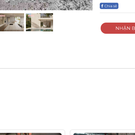
Chia sẻ
NHẬN B