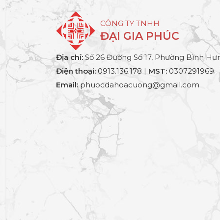
CÔNG TY TNHH
ĐẠI GIA PHÚC
Địa chỉ:
Số 26 Đường Số 17, Phường Bình Hưn
Điện thoại:
0913.136.178 |
MST:
0307291969
Email:
phuocdahoacuong@gmail.com