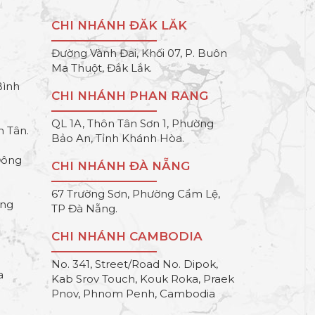
CHI NHÁNH ĐĂK LĂK
Đường Vành Đai, Khối 07, P. Buôn
Ma Thuột, Đắk Lắk.
Bình
CHI NHÁNH PHAN RANG
QL 1A, Thôn Tân Sơn 1, Phường
h Tân.
Bảo An, Tỉnh Khánh Hòa.
Đông
CHI NHÁNH ĐÀ NẴNG
67 Trường Sơn, Phường Cẩm Lệ,
ông
TP Đà Nẵng.
CHI NHÁNH CAMBODIA
No. 341, Street/Road No. Dipok,
a
Kab Srov Touch, Kouk Roka, Praek
Pnov, Phnom Penh, Cambodia