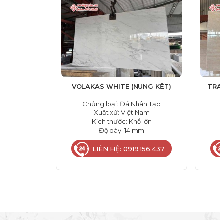
VOLAKAS WHITE (NUNG KẾT)
TRA
Chủng loại: Đá Nhân Tạo
Xuất xứ: Việt Nam
Kích thước: Khổ lớn
Độ dày: 14 mm
LIÊN HỆ: 0919.156.437