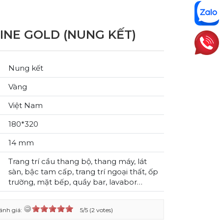
INE GOLD (NUNG KẾT)
Nung kết
Vàng
Việt Nam
180*320
14 mm
Trang trí cầu thang bộ, thang máy, lát
sàn, bậc tam cấp, trang trí ngoại thất, ốp
trường, mặt bếp, quầy bar, lavabor…
ánh giá:
5/5 (2 votes)