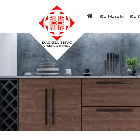
Đá Marble
Đá G