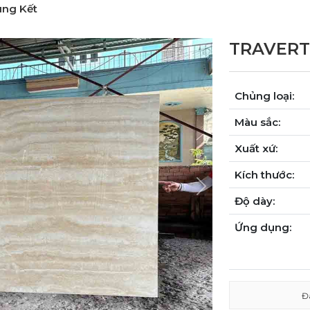
ung Kết
TRAVERT
Chủng loại:
Màu sắc:
Xuất xứ:
Kích thước:
Next
Độ dày:
Ứng dụng:
Đ