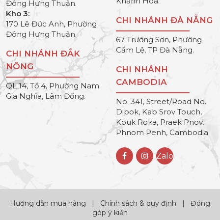
Khánh Hòa.
Đông Hưng Thuận.
Kho 3:
CHI NHÁNH ĐÀ NẴNG
170 Lê Đức Anh, Phường
Đông Hưng Thuận.
67 Trường Sơn, Phường
Cẩm Lệ, TP Đà Nẵng.
CHI NHÁNH ĐẮK
NÔNG
CHI NHÁNH
CAMBODIA
QL 14, Tổ 4, Phường Nam
Gia Nghĩa, Lâm Đồng.
No. 341, Street/Road No.
Dipok, Kab Srov Touch,
Kouk Roka, Praek Pnov,
Phnom Penh, Cambodia
Zalo
Hướng dẫn mua hàng
|
Chính sách & quy định
|
Đóng
góp ý kiến