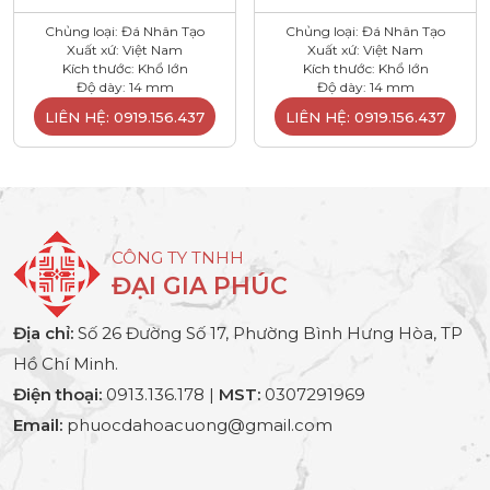
Chủng loại: Đá Nhân Tạo
Chủng loại: Đá Nhân Tạo
Xuất xứ: Việt Nam
Xuất xứ: Việt Nam
Kích thước: Khổ lớn
Kích thước: Khổ lớn
Độ dày: 14 mm
Độ dày: 14 mm
LIÊN HỆ: 0919.156.437
LIÊN HỆ: 0919.156.437
CÔNG TY TNHH
ĐẠI GIA PHÚC
Địa chỉ:
Số 26 Đường Số 17, Phường Bình Hưng Hòa, TP
Hồ Chí Minh.
Điện thoại:
0913.136.178 |
MST:
0307291969
Email:
phuocdahoacuong@gmail.com