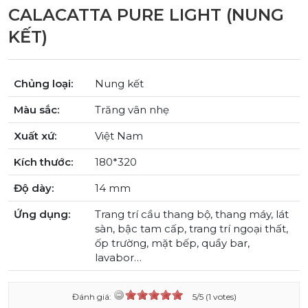
CALACATTA PURE LIGHT (NUNG
KẾT)
Chủng loại:
Nung kết
Màu sắc:
Trăng vân nhẹ
Xuất xứ:
Việt Nam
Kích thước:
180*320
Độ dày:
14 mm
Ứng dụng:
Trang trí cầu thang bộ, thang máy, lát
sàn, bậc tam cấp, trang trí ngoại thất,
ốp trường, mặt bếp, quầy bar,
lavabor…
Đánh giá:
5/5 (1 votes)