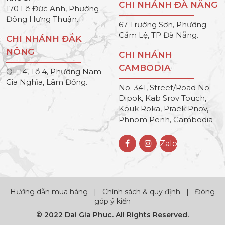
CHI NHÁNH ĐÀ NẴNG
170 Lê Đức Anh, Phường
Đông Hưng Thuận.
67 Trường Sơn, Phường
Cẩm Lệ, TP Đà Nẵng.
CHI NHÁNH ĐẮK
NÔNG
CHI NHÁNH
CAMBODIA
QL 14, Tổ 4, Phường Nam
Gia Nghĩa, Lâm Đồng.
No. 341, Street/Road No.
Dipok, Kab Srov Touch,
Kouk Roka, Praek Pnov,
Phnom Penh, Cambodia
Zalo
Hướng dẫn mua hàng
|
Chính sách & quy định
|
Đóng
góp ý kiến
© 2022 Dai Gia Phuc. All Rights Reserved.