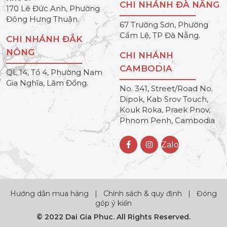
CHI NHÁNH ĐÀ NẴNG
170 Lê Đức Anh, Phường
Đông Hưng Thuận.
67 Trường Sơn, Phường
Cẩm Lệ, TP Đà Nẵng.
CHI NHÁNH ĐẮK
NÔNG
CHI NHÁNH
CAMBODIA
QL 14, Tổ 4, Phường Nam
Gia Nghĩa, Lâm Đồng.
No. 341, Street/Road No.
Dipok, Kab Srov Touch,
Kouk Roka, Praek Pnov,
Phnom Penh, Cambodia
Zalo
Hướng dẫn mua hàng
|
Chính sách & quy định
|
Đóng
góp ý kiến
© 2022 Dai Gia Phuc. All Rights Reserved.