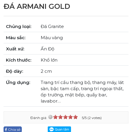
ĐÁ ARMANI GOLD
Chủng loại:
Đá Granite
Màu sắc:
Màu vàng
Xuất xứ:
Ấn Độ
Kích thước:
Khổ lớn
Độ dày:
2 cm
Ứng dụng:
Trang trí cầu thang bộ, thang máy, lát
sàn, bậc tam cấp, trang trí ngoại thất,
ốp trường, mặt bếp, quầy bar,
lavabor…
Đánh giá:
5/5 (2 votes)
Chia sẻ