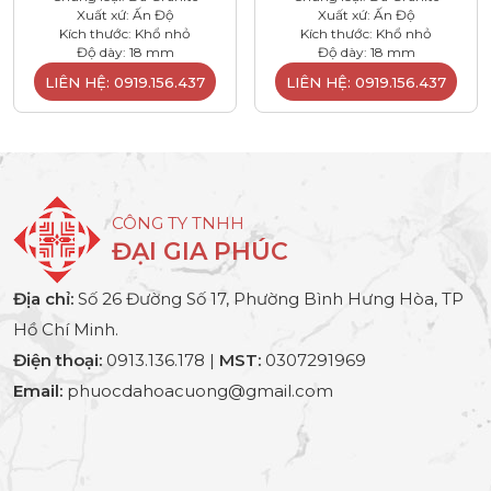
Xuất xứ: Ấn Độ
Xuất xứ: Ấn Độ
Kích thước: Khổ nhỏ
Kích thước: Khổ nhỏ
Độ dày: 18 mm
Độ dày: 18 mm
LIÊN HỆ: 0919.156.437
LIÊN HỆ: 0919.156.437
CÔNG TY TNHH
ĐẠI GIA PHÚC
Địa chỉ:
Số 26 Đường Số 17, Phường Bình Hưng Hòa, TP
Hồ Chí Minh.
Điện thoại:
0913.136.178 |
MST:
0307291969
Email:
phuocdahoacuong@gmail.com