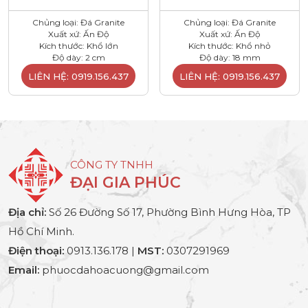
Chủng loại: Đá Granite
Chủng loại: Đá Granite
Xuất xứ: Ấn Độ
Xuất xứ: Ấn Độ
Kích thước: Khổ lớn
Kích thước: Khổ nhỏ
Độ dày: 2 cm
Độ dày: 18 mm
LIÊN HỆ: 0919.156.437
LIÊN HỆ: 0919.156.437
CÔNG TY TNHH
ĐẠI GIA PHÚC
Địa chỉ:
Số 26 Đường Số 17, Phường Bình Hưng Hòa, TP
Hồ Chí Minh.
Điện thoại:
0913.136.178 |
MST:
0307291969
Email:
phuocdahoacuong@gmail.com