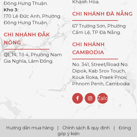
Khánh Hòa.
Đông Hưng Thuận.
Kho 3:
CHI NHÁNH ĐÀ NẴNG
170 Lê Đức Anh, Phường
Đông Hưng Thuận.
67 Trường Sơn, Phường
Cẩm Lệ, TP Đà Nẵng.
CHI NHÁNH ĐẮK
NÔNG
CHI NHÁNH
CAMBODIA
QL 14, Tổ 4, Phường Nam
Gia Nghĩa, Lâm Đồng.
No. 341, Street/Road No.
Dipok, Kab Srov Touch,
Kouk Roka, Praek Pnov,
Phnom Penh, Cambodia
Zalo
Hướng dẫn mua hàng
|
Chính sách & quy định
|
Đóng
góp ý kiến