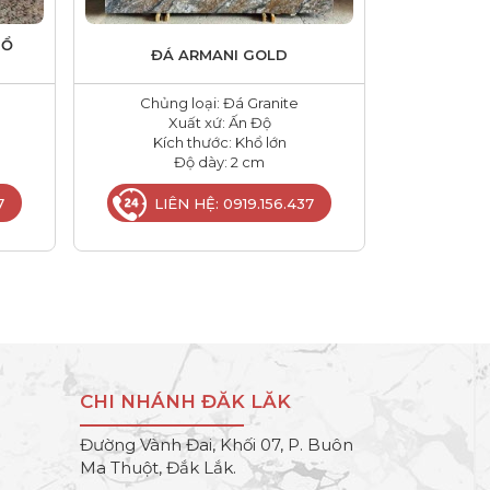
HỔ
ĐÁ ARMANI GOLD
Chủng loại: Đá Granite
Xuất xứ: Ấn Độ
Kích thước: Khổ lớn
Độ dày: 2 cm
7
LIÊN HỆ: 0919.156.437
CHI NHÁNH ĐĂK LĂK
Đường Vành Đai, Khối 07, P. Buôn
Ma Thuột, Đắk Lắk.