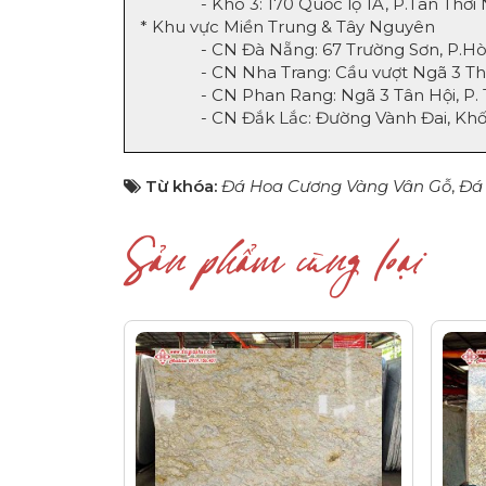
- Kho 3: 170 Quốc lộ 1A, P.Tân Thới N
* Khu vực Miền Trung & Tây Nguyên
- CN Đà Nẵng: 67 Trường Sơn, P.Hòa Th
- CN Nha Trang: Cầu vượt Ngã 3 Thành
- CN Phan Rang: Ngã 3 Tân Hội, P. Thà
- CN Đắk Lắc: Đường Vành Đai, Khối 07
Từ khóa:
Đá Hoa Cương Vàng Vân Gỗ
,
Đá
Sản phẩm cùng loại