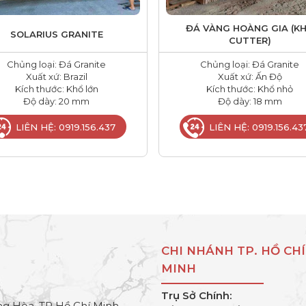
ĐÁ VÀNG HOÀNG GIA (K
SOLARIUS GRANITE
CUTTER)
Chủng loại: Đá Granite
Chủng loại: Đá Granite
Xuất xứ: Brazil
Xuất xứ: Ấn Độ
Kích thước: Khổ lớn
Kích thước: Khổ nhỏ
Độ dày: 20 mm
Độ dày: 18 mm
LIÊN HỆ: 0919.156.437
LIÊN HỆ: 0919.156.43
CHI NHÁNH TP. HỒ CHÍ
MINH
Trụ Sở Chính:
g Hòa, TP Hồ Chí Minh.