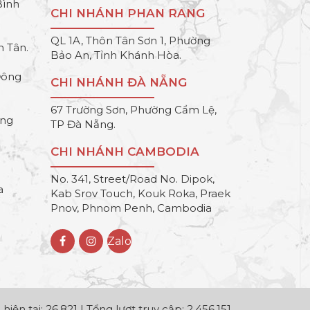
Bình
CHI NHÁNH PHAN RANG
QL 1A, Thôn Tân Sơn 1, Phường
h Tân.
Bảo An, Tỉnh Khánh Hòa.
Đông
CHI NHÁNH ĐÀ NẴNG
67 Trường Sơn, Phường Cẩm Lệ,
ông
TP Đà Nẵng.
CHI NHÁNH CAMBODIA
No. 341, Street/Road No. Dipok,
a
Kab Srov Touch, Kouk Roka, Praek
Pnov, Phnom Penh, Cambodia
Zalo
hiện tại: 26,821 | Tổng lượt truy cập: 2,456,151