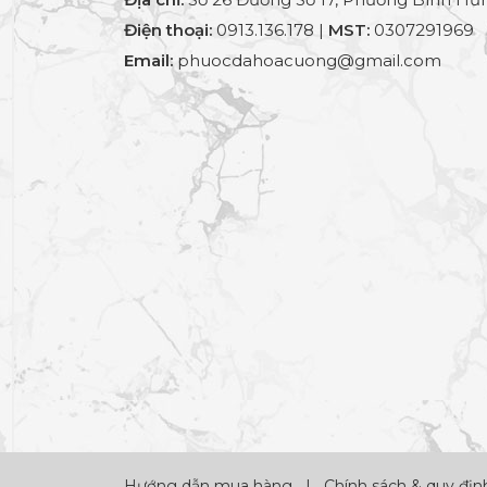
Điện thoại:
0913.136.178 |
MST:
0307291969
Email:
phuocdahoacuong@gmail.com
Hướng dẫn mua hàng
|
Chính sách & quy địn