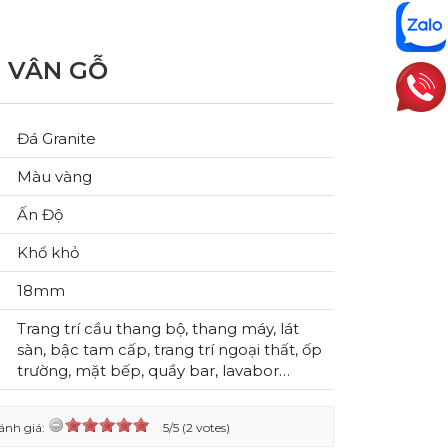
 VÂN GỖ
Đá Granite
Màu vàng
Ấn Độ
Khổ khỏ
18mm
Trang trí cầu thang bộ, thang máy, lát
sàn, bậc tam cấp, trang trí ngoại thất, ốp
trường, mặt bếp, quầy bar, lavabor…
ánh giá:
5/5 (2 votes)