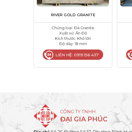
RIVER GOLD GRANITE
Chủng loại: Đá Granite
Xuất xứ: Ấn Độ
Kích thước: Khổ lớn
Độ dày: 18 mm
LIÊN HỆ: 0919.156.437
CÔNG TY TNHH
ĐẠI GIA PHÚC
Địa chỉ:
Số 26 Đường Số 17, Phường Bình Hưn