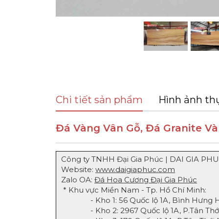
Chi tiết sản phẩm
Hình ảnh th
Đá Vàng Vân Gỗ, Đá Granite V
Công ty TNHH Đại Gia Phúc | DAI GIA PHU
Website:
www.daigiaphuc.com
Zalo OA:
Đá Hoa Cương Đại Gia Phúc
* Khu vực Miền Nam - Tp. Hồ Chí Minh:
- Kho 1: 56 Quốc lộ 1A, Bình Hưng Hòa
- Kho 2: 2967 Quốc lộ 1A, P.Tân Thới 