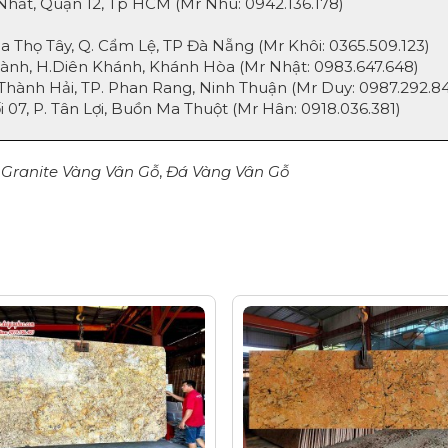
hất, Quận 12, Tp HCM (Mr Nhu:
0942.136.178
)
ọ Tây, Q. Cẩm Lệ, TP Đà Nẵng (Mr Khôi:
0365.509.123
)
, H.Diên Khánh, Khánh Hòa (Mr Nhật:
0983.647.648
)
nh Hải, TP. Phan Rang, Ninh Thuận (Mr Duy:
0987.292.8
, P. Tân Lợi, Buồn Ma Thuột (Mr Hân:
0918.036.381
)
 Granite Vàng Vân Gỗ
,
Đá Vàng Vân Gỗ