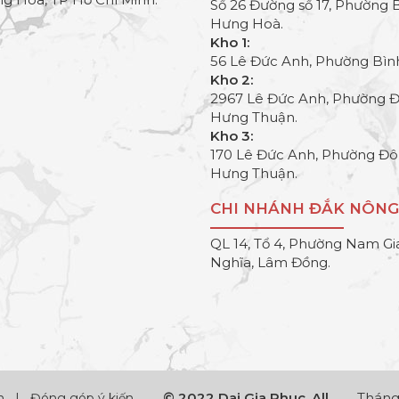
Số 26 Đường số 17, Phường 
Hưng Hoà.
Kho 1:
56 Lê Đức Anh, Phường Bìn
Kho 2:
2967 Lê Đức Anh, Phường 
Hưng Thuận.
Kho 3:
170 Lê Đức Anh, Phường Đ
Hưng Thuận.
CHI NHÁNH ĐẮK NÔNG
QL 14, Tổ 4, Phường Nam Gi
Nghĩa, Lâm Đồng.
© 2022 Dai Gia Phuc. All
Tháng 
h
|
Đóng góp ý kiến