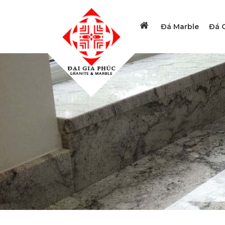
Đá Marble
Đá G