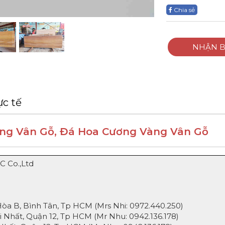
Chia sẻ
NHẬN B
ực tế
àng Vân Gỗ, Đá Hoa Cương Vàng Vân Gỗ
C Co.,Ltd
 B, Bình Tân, Tp HCM (Mrs Nhi:
0972.440.250
)
Nhất, Quận 12, Tp HCM (Mr Nhu:
0942.136.178
)