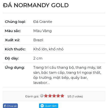
ĐÁ NORMANDY GOLD
Chủng loại:
Đá Granite
Màu sắc:
Màu Vàng
Xuất xứ:
Brazil
Kích thước:
Khổ lớn, khổ nhỏ
Độ dày:
2 cm
Ứng dụng:
Trang trí cầu thang bộ, thang máy, lát
sàn, bậc tam cấp, trang trí ngoại thất,
ốp trường, mặt bếp, quầy bar,
lavabor…
Đánh giá:
5/5 (1 votes)
Chia sẻ