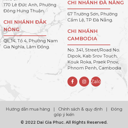
CHI NHÁNH ĐÀ NẴNG
170 Lê Đức Anh, Phường
Đông Hưng Thuận.
67 Trường Sơn, Phường
Cẩm Lệ, TP Đà Nẵng.
CHI NHÁNH ĐẮK
NÔNG
CHI NHÁNH
CAMBODIA
QL 14, Tổ 4, Phường Nam
Gia Nghĩa, Lâm Đồng.
No. 341, Street/Road No.
Dipok, Kab Srov Touch,
Kouk Roka, Praek Pnov,
Phnom Penh, Cambodia
Zalo
Hướng dẫn mua hàng
|
Chính sách & quy định
|
Đóng
góp ý kiến
© 2022 Dai Gia Phuc. All Rights Reserved.