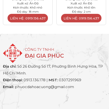
Xuất xứ: Ấn Độ
Xuất xứ: Ấn Độ
Kích thước: Khổ nhỏ
Kích thước: Khổ lớn
Độ dày: 18 mm
Độ dày: 2 cm
LIÊN HỆ: 0919.156.437
LIÊN HỆ: 0919.156.437
CÔNG TY TNHH
ĐẠI GIA PHÚC
Địa chỉ:
Số 26 Đường Số 17, Phường Bình Hưng Hòa, TP
Hồ Chí Minh.
Điện thoại:
0913.136.178 |
MST:
0307291969
Email:
phuocdahoacuong@gmail.com