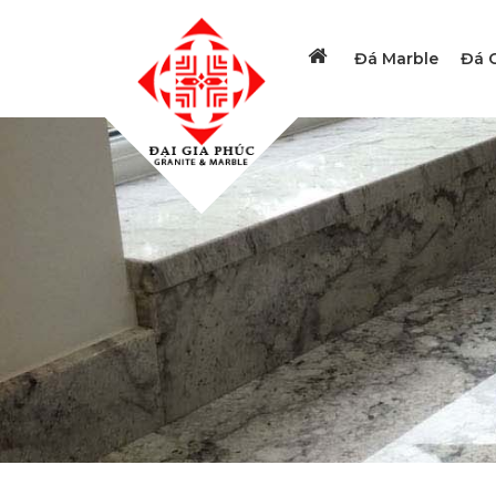
Đá Marble
Đá G