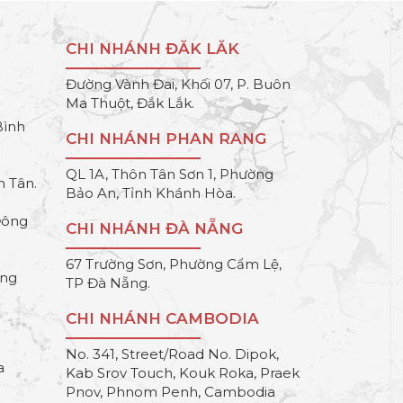
CHI NHÁNH ĐĂK LĂK
Đường Vành Đai, Khối 07, P. Buôn
Ma Thuột, Đắk Lắk.
Bình
CHI NHÁNH PHAN RANG
QL 1A, Thôn Tân Sơn 1, Phường
h Tân.
Bảo An, Tỉnh Khánh Hòa.
Đông
CHI NHÁNH ĐÀ NẴNG
67 Trường Sơn, Phường Cẩm Lệ,
ông
TP Đà Nẵng.
CHI NHÁNH CAMBODIA
No. 341, Street/Road No. Dipok,
a
Kab Srov Touch, Kouk Roka, Praek
Pnov, Phnom Penh, Cambodia