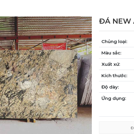
ĐÁ NEW 
Chủng loại:
Màu sắc:
Xuất xứ:
Kích thước:
Next
Độ dày:
Ứng dụng:
Đ