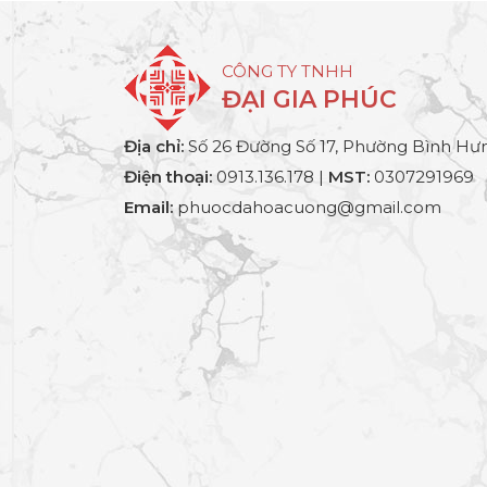
CÔNG TY TNHH
ĐẠI GIA PHÚC
Địa chỉ:
Số 26 Đường Số 17, Phường Bình Hưn
Điện thoại:
0913.136.178 |
MST:
0307291969
Email:
phuocdahoacuong@gmail.com