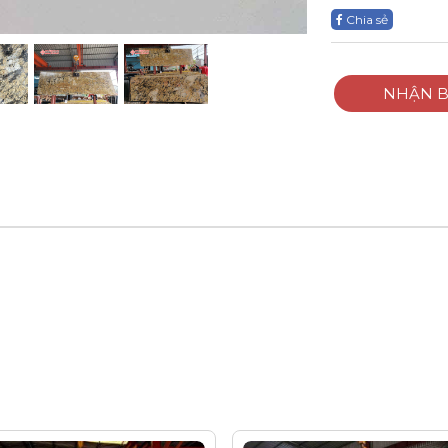
Chia sẻ
NHẬN B