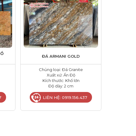
HỔ
ĐÁ ARMANI GOLD
Chủng loại: Đá Granite
Xuất xứ: Ấn Độ
Kích thước: Khổ lớn
Độ dày: 2 cm
7
LIÊN HỆ: 0919.156.437