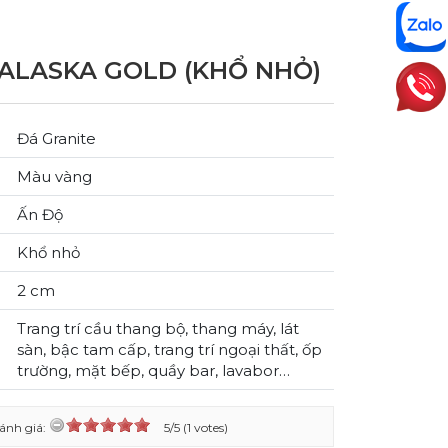
ALASKA GOLD (KHỔ NHỎ)
Đá Granite
Màu vàng
Ấn Độ
Khổ nhỏ
2 cm
Trang trí cầu thang bộ, thang máy, lát
sàn, bậc tam cấp, trang trí ngoại thất, ốp
trường, mặt bếp, quầy bar, lavabor…
ánh giá:
5/5 (1 votes)