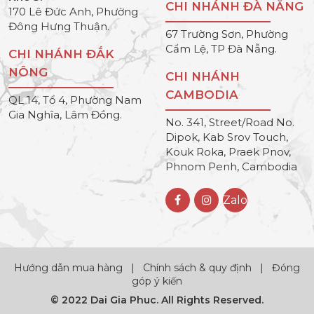
CHI NHÁNH ĐÀ NẴNG
170 Lê Đức Anh, Phường
Đông Hưng Thuận.
67 Trường Sơn, Phường
Cẩm Lệ, TP Đà Nẵng.
CHI NHÁNH ĐẮK
NÔNG
CHI NHÁNH
CAMBODIA
QL 14, Tổ 4, Phường Nam
Gia Nghĩa, Lâm Đồng.
No. 341, Street/Road No.
Dipok, Kab Srov Touch,
Kouk Roka, Praek Pnov,
Phnom Penh, Cambodia
Zalo
Hướng dẫn mua hàng
|
Chính sách & quy định
|
Đóng
góp ý kiến
© 2022 Dai Gia Phuc. All Rights Reserved.