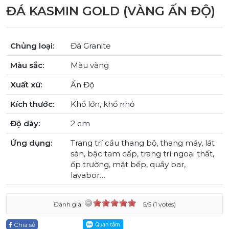
ĐÁ KASMIN GOLD (VÀNG ẤN ĐỘ)
Chủng loại:
Đá Granite
Màu sắc:
Màu vàng
Xuất xứ:
Ấn Độ
Kích thước:
Khổ lớn, khổ nhỏ
Độ dày:
2 cm
Ứng dụng:
Trang trí cầu thang bộ, thang máy, lát
sàn, bậc tam cấp, trang trí ngoại thất,
ốp trường, mặt bếp, quầy bar,
lavabor…
Đánh giá:
5/5 (1 votes)
Chia sẻ