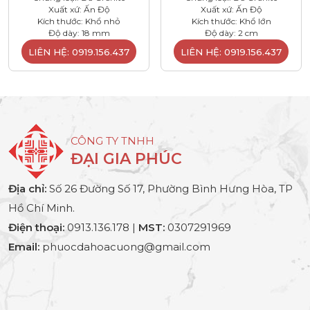
Xuất xứ: Ấn Độ
Xuất xứ: Ấn Độ
Kích thước: Khổ nhỏ
Kích thước: Khổ lớn
Độ dày: 18 mm
Độ dày: 2 cm
LIÊN HỆ: 0919.156.437
LIÊN HỆ: 0919.156.437
CÔNG TY TNHH
ĐẠI GIA PHÚC
Địa chỉ:
Số 26 Đường Số 17, Phường Bình Hưng Hòa, TP
Hồ Chí Minh.
Điện thoại:
0913.136.178 |
MST:
0307291969
Email:
phuocdahoacuong@gmail.com