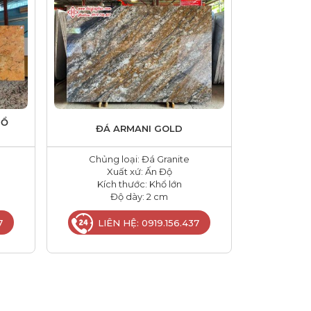
HỔ
ĐÁ ARMANI GOLD
Chủng loại: Đá Granite
Xuất xứ: Ấn Độ
Kích thước: Khổ lớn
Độ dày: 2 cm
7
LIÊN HỆ: 0919.156.437