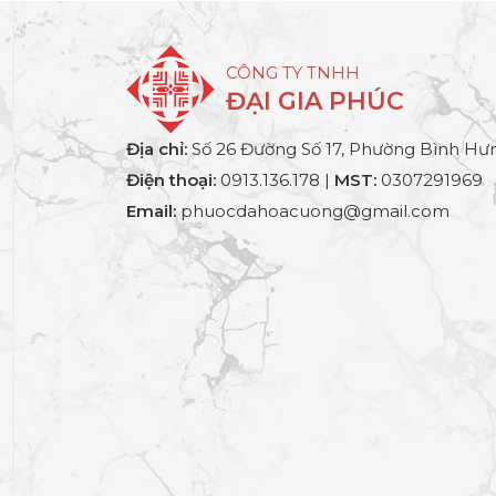
CÔNG TY TNHH
ĐẠI GIA PHÚC
Địa chỉ:
Số 26 Đường Số 17, Phường Bình Hưn
Điện thoại:
0913.136.178 |
MST:
0307291969
Email:
phuocdahoacuong@gmail.com