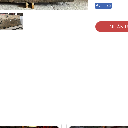
Chia sẻ
NHẬN B