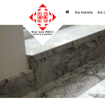
Đá Marble
Đá G