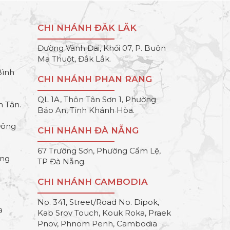
CHI NHÁNH ĐĂK LĂK
Đường Vành Đai, Khối 07, P. Buôn
Ma Thuột, Đắk Lắk.
Bình
CHI NHÁNH PHAN RANG
QL 1A, Thôn Tân Sơn 1, Phường
h Tân.
Bảo An, Tỉnh Khánh Hòa.
Đông
CHI NHÁNH ĐÀ NẴNG
67 Trường Sơn, Phường Cẩm Lệ,
ông
TP Đà Nẵng.
CHI NHÁNH CAMBODIA
No. 341, Street/Road No. Dipok,
a
Kab Srov Touch, Kouk Roka, Praek
Pnov, Phnom Penh, Cambodia