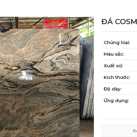
ĐÁ COSM
Chủng loại:
Màu sắc:
Xuất xứ:
Kích thước:
Next
Độ dày:
Ứng dụng:
Đ