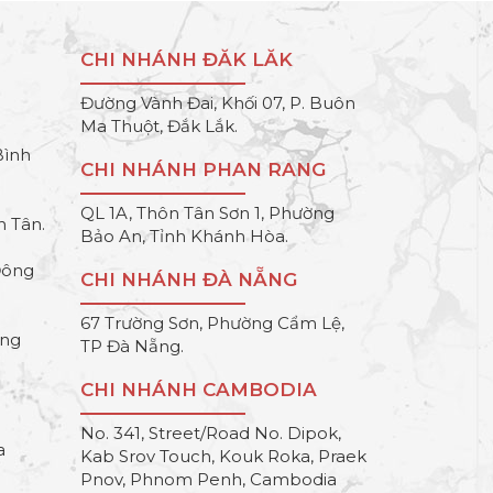
CHI NHÁNH ĐĂK LĂK
Đường Vành Đai, Khối 07, P. Buôn
Ma Thuột, Đắk Lắk.
Bình
CHI NHÁNH PHAN RANG
QL 1A, Thôn Tân Sơn 1, Phường
h Tân.
Bảo An, Tỉnh Khánh Hòa.
Đông
CHI NHÁNH ĐÀ NẴNG
67 Trường Sơn, Phường Cẩm Lệ,
ông
TP Đà Nẵng.
CHI NHÁNH CAMBODIA
No. 341, Street/Road No. Dipok,
a
Kab Srov Touch, Kouk Roka, Praek
Pnov, Phnom Penh, Cambodia