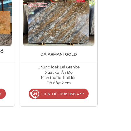
HỔ
ĐÁ ARMANI GOLD
Chủng loại: Đá Granite
Xuất xứ: Ấn Độ
Kích thước: Khổ lớn
Độ dày: 2 cm
7
LIÊN HỆ: 0919.156.437