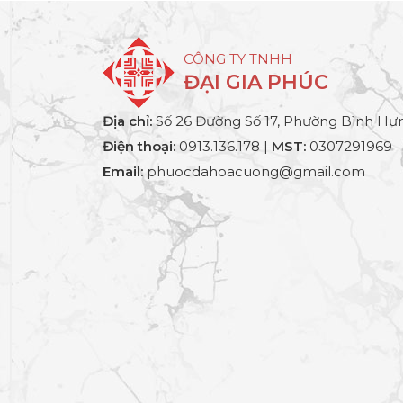
CÔNG TY TNHH
ĐẠI GIA PHÚC
Địa chỉ:
Số 26 Đường Số 17, Phường Bình Hưn
Điện thoại:
0913.136.178 |
MST:
0307291969
Email:
phuocdahoacuong@gmail.com