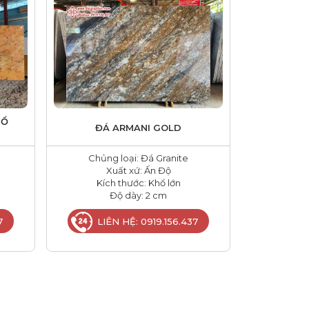
HỔ
ĐÁ ARMANI GOLD
Chủng loại: Đá Granite
Xuất xứ: Ấn Độ
Kích thước: Khổ lớn
Độ dày: 2 cm
7
LIÊN HỆ: 0919.156.437