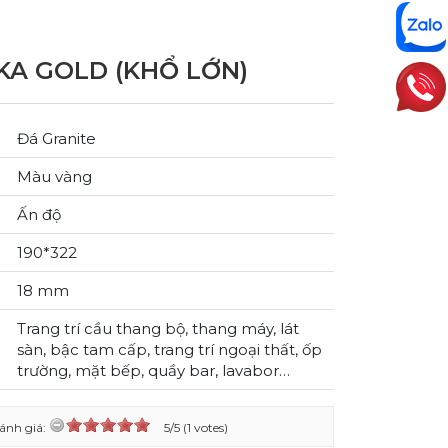
KA GOLD (KHỔ LỚN)
Đá Granite
Màu vàng
Ấn độ
190*322
18 mm
Trang trí cầu thang bộ, thang máy, lát
sàn, bậc tam cấp, trang trí ngoại thất, ốp
trường, mặt bếp, quầy bar, lavabor…
ánh giá:
5/5 (1 votes)