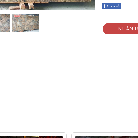
Chia sẻ
NHẬN B