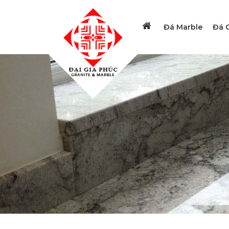
Đá Marble
Đá G