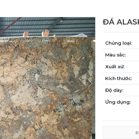
ĐÁ ALAS
Chủng loại:
Màu sắc:
Xuất xứ:
Kích thước:
Next
Độ dày:
Ứng dụng:
Đ