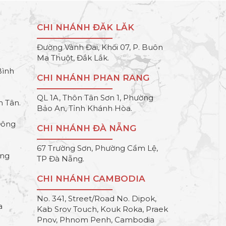
CHI NHÁNH ĐĂK LĂK
Đường Vành Đai, Khối 07, P. Buôn
Ma Thuột, Đắk Lắk.
Bình
CHI NHÁNH PHAN RANG
QL 1A, Thôn Tân Sơn 1, Phường
h Tân.
Bảo An, Tỉnh Khánh Hòa.
Đông
CHI NHÁNH ĐÀ NẴNG
67 Trường Sơn, Phường Cẩm Lệ,
ông
TP Đà Nẵng.
CHI NHÁNH CAMBODIA
No. 341, Street/Road No. Dipok,
a
Kab Srov Touch, Kouk Roka, Praek
Pnov, Phnom Penh, Cambodia