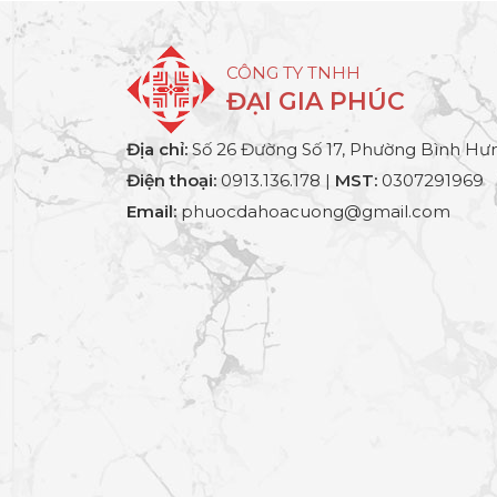
CÔNG TY TNHH
ĐẠI GIA PHÚC
Địa chỉ:
Số 26 Đường Số 17, Phường Bình Hưn
Điện thoại:
0913.136.178 |
MST:
0307291969
Email:
phuocdahoacuong@gmail.com