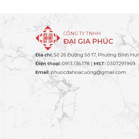
CÔNG TY TNHH
ĐẠI GIA PHÚC
Địa chỉ:
Số 26 Đường Số 17, Phường Bình Hưn
Điện thoại:
0913.136.178 |
MST:
0307291969
Email:
phuocdahoacuong@gmail.com