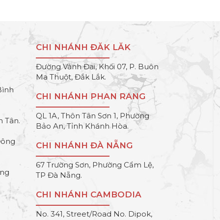
CHI NHÁNH ĐĂK LĂK
Đường Vành Đai, Khối 07, P. Buôn
Ma Thuột, Đắk Lắk.
Bình
CHI NHÁNH PHAN RANG
QL 1A, Thôn Tân Sơn 1, Phường
h Tân.
Bảo An, Tỉnh Khánh Hòa.
Đông
CHI NHÁNH ĐÀ NẴNG
67 Trường Sơn, Phường Cẩm Lệ,
ông
TP Đà Nẵng.
CHI NHÁNH CAMBODIA
No. 341, Street/Road No. Dipok,