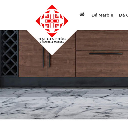
Đá Marble
Đá G