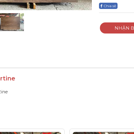
Chia sẻ
NHẬN B
rtine
tine