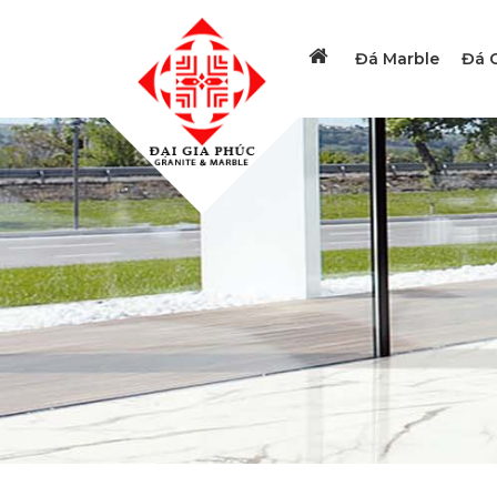
Đá Marble
Đá G