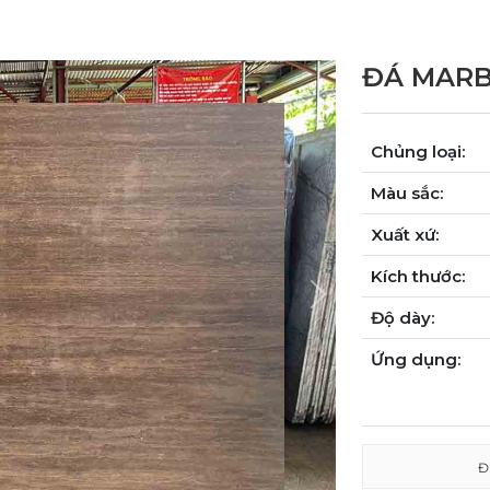
ĐÁ MARB
Chủng loại:
Màu sắc:
Xuất xứ:
Kích thước:
Next
Độ dày:
Ứng dụng:
Đ