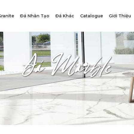
ranite
Đá Nhân Tạo
Đá Khác
Catalogue
Giới Thiệu
Đá Marble