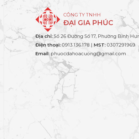
CÔNG TY TNHH
ĐẠI GIA PHÚC
Địa chỉ:
Số 26 Đường Số 17, Phường Bình Hưn
Điện thoại:
0913.136.178 |
MST:
0307291969
Email:
phuocdahoacuong@gmail.com