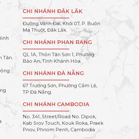
CHI NHÁNH ĐĂK LĂK
Đường Vành Đai, Khối 07, P. Buôn
Ma Thuột, Đắk Lắk.
Bình
CHI NHÁNH PHAN RANG
QL 1A, Thôn Tân Sơn 1, Phường
h Tân.
Bảo An, Tỉnh Khánh Hòa.
Đông
CHI NHÁNH ĐÀ NẴNG
67 Trường Sơn, Phường Cẩm Lệ,
ông
TP Đà Nẵng.
CHI NHÁNH CAMBODIA
No. 341, Street/Road No. Dipok,
a
Kab Srov Touch, Kouk Roka, Praek
Pnov, Phnom Penh, Cambodia