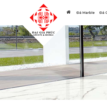
Đá Marble
Đá G