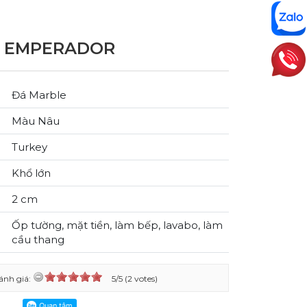
K EMPERADOR
Đá Marble
Màu Nâu
Turkey
Khổ lớn
2 cm
Ốp tường, mặt tiền, làm bếp, lavabo, làm
cầu thang
ánh giá:
5/5 (2 votes)