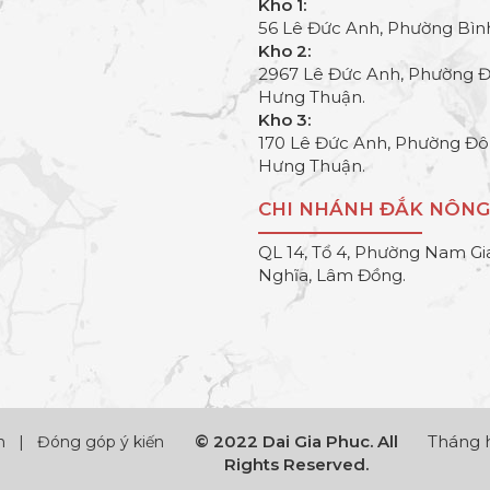
Kho 1:
56 Lê Đức Anh, Phường Bìn
Kho 2:
2967 Lê Đức Anh, Phường 
Hưng Thuận.
Kho 3:
170 Lê Đức Anh, Phường Đ
Hưng Thuận.
CHI NHÁNH ĐẮK NÔNG
QL 14, Tổ 4, Phường Nam Gi
Nghĩa, Lâm Đồng.
© 2022 Dai Gia Phuc. All
Tháng h
h
|
Đóng góp ý kiến
Rights Reserved.