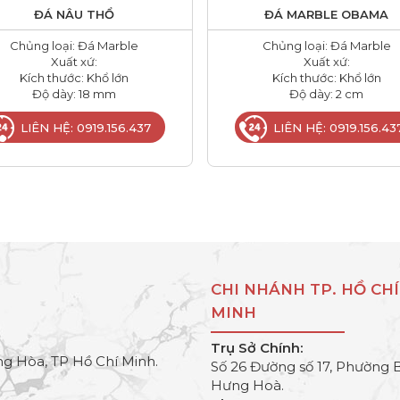
ĐÁ NÂU THỔ
ĐÁ MARBLE OBAMA
Chủng loại: Đá Marble
Chủng loại: Đá Marble
Xuất xứ:
Xuất xứ:
Kích thước: Khổ lớn
Kích thước: Khổ lớn
Độ dày: 18 mm
Độ dày: 2 cm
LIÊN HỆ: 0919.156.437
LIÊN HỆ: 0919.156.43
CHI NHÁNH TP. HỒ CHÍ
MINH
Trụ Sở Chính:
g Hòa, TP Hồ Chí Minh.
Số 26 Đường số 17, Phường 
Hưng Hoà.