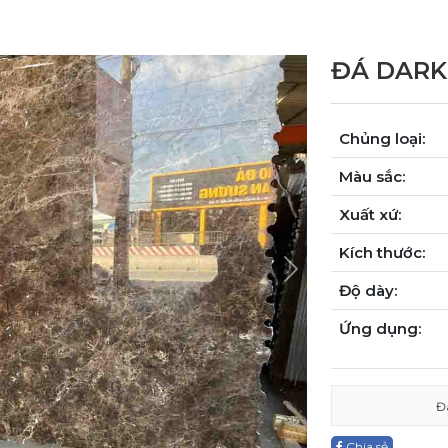
ĐÁ DAR
Chủng loại:
Màu sắc:
Xuất xứ:
Kích thước:
Next
Độ dày:
Ứng dụng:
Đ
Chia sẻ