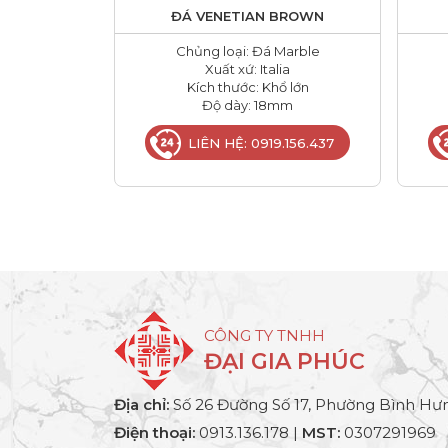
ĐÁ VENETIAN BROWN
Chủng loại: Đá Marble
Xuất xứ: Italia
Kích thước: Khổ lớn
Độ dày: 18mm
LIÊN HỆ: 0919.156.437
CÔNG TY TNHH
ĐẠI GIA PHÚC
Địa chỉ:
Số 26 Đường Số 17, Phường Bình Hưn
Điện thoại:
0913.136.178 |
MST:
0307291969