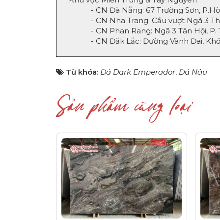
- CN Đà Nẵng: 67 Trường Sơn, P.Hòa Th
- CN Nha Trang: Cầu vượt Ngã 3 Thành
- CN Phan Rang: Ngã 3 Tân Hội, P. Thà
- CN Đắk Lắc: Đường Vành Đai, Khối 07
Từ khóa:
Đá Dark Emperador
,
Đá Nâu
Sản phẩm cùng loại