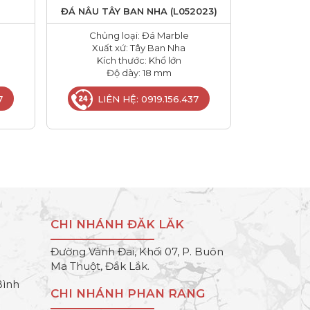
ĐÁ NÂU TÂY BAN NHA (L052023)
Chủng loại: Đá Marble
Xuất xứ: Tây Ban Nha
Kích thước: Khổ lớn
Độ dày: 18 mm
7
LIÊN HỆ: 0919.156.437
CHI NHÁNH ĐĂK LĂK
Đường Vành Đai, Khối 07, P. Buôn
Ma Thuột, Đắk Lắk.
Bình
CHI NHÁNH PHAN RANG