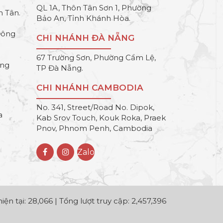
QL 1A, Thôn Tân Sơn 1, Phường
h Tân.
Bảo An, Tỉnh Khánh Hòa.
Đông
CHI NHÁNH ĐÀ NẴNG
67 Trường Sơn, Phường Cẩm Lệ,
ông
TP Đà Nẵng.
CHI NHÁNH CAMBODIA
No. 341, Street/Road No. Dipok,
a
Kab Srov Touch, Kouk Roka, Praek
Pnov, Phnom Penh, Cambodia
Zalo
iện tại: 28,066 | Tổng lượt truy cập: 2,457,396