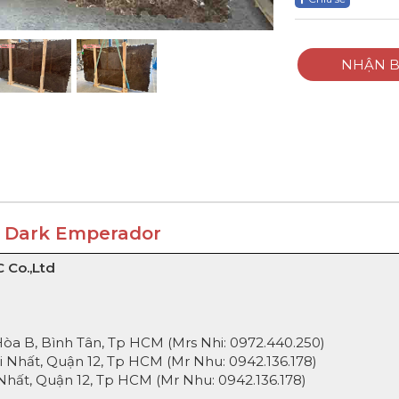
NHẬN B
á Dark Emperador
 Co.,Ltd
 B, Bình Tân, Tp HCM (Mrs Nhi:
0972.440.250
)
Nhất, Quận 12, Tp HCM (Mr Nhu:
0942.136.178
)
hất, Quận 12, Tp HCM (Mr Nhu:
0942.136.178
)