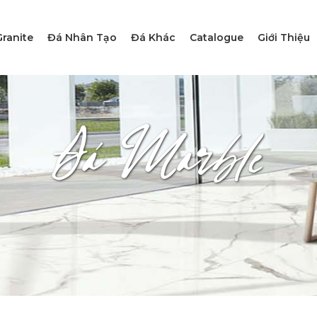
ranite
Đá Nhân Tạo
Đá Khác
Catalogue
Giới Thiệu
Đá Marble