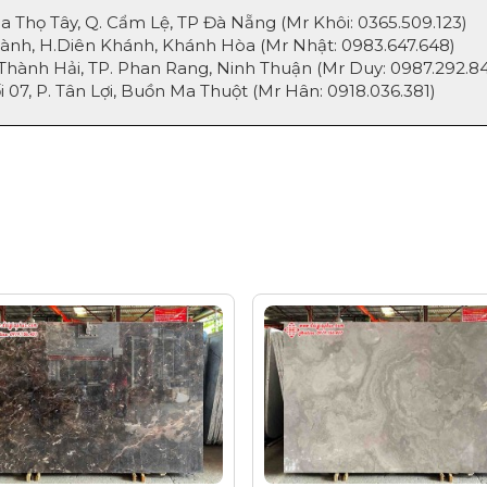
ọ Tây, Q. Cẩm Lệ, TP Đà Nẵng (Mr Khôi:
0365.509.123
)
, H.Diên Khánh, Khánh Hòa (Mr Nhật:
0983.647.648
)
nh Hải, TP. Phan Rang, Ninh Thuận (Mr Duy:
0987.292.8
, P. Tân Lợi, Buồn Ma Thuột (Mr Hân:
0918.036.381
)