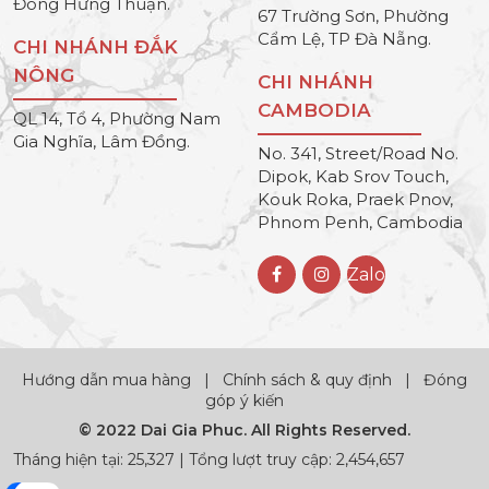
Đông Hưng Thuận.
67 Trường Sơn, Phường
Cẩm Lệ, TP Đà Nẵng.
CHI NHÁNH ĐẮK
NÔNG
CHI NHÁNH
CAMBODIA
QL 14, Tổ 4, Phường Nam
Gia Nghĩa, Lâm Đồng.
No. 341, Street/Road No.
Dipok, Kab Srov Touch,
Kouk Roka, Praek Pnov,
Phnom Penh, Cambodia
Zalo
Hướng dẫn mua hàng
|
Chính sách & quy định
|
Đóng
góp ý kiến
© 2022 Dai Gia Phuc. All Rights Reserved.
Tháng hiện tại: 25,327 | Tổng lượt truy cập: 2,454,657