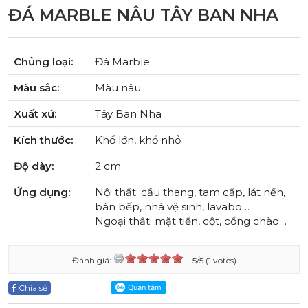
ĐÁ MARBLE NÂU TÂY BAN NHA
Chủng loại:
Đá Marble
Màu sắc:
Màu nâu
Xuất xứ:
Tây Ban Nha
Kích thước:
Khổ lớn, khổ nhỏ
Độ dày:
2 cm
Ứng dụng:
Nội thất: cầu thang, tam cấp, lát nền,
bàn bếp, nhà vệ sinh, lavabo…
Ngoại thất: mặt tiền, cột, cổng chào…
Đánh giá:
5/5 (1 votes)
Chia sẻ