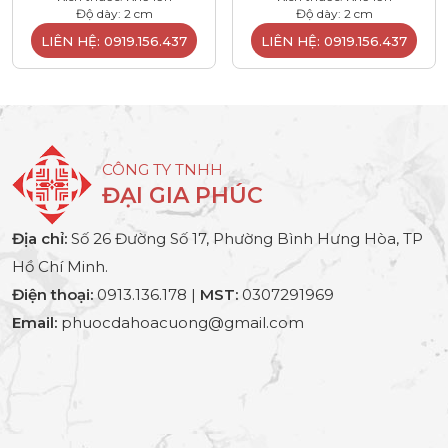
Độ dày: 2 cm
Độ dày: 2 cm
LIÊN HỆ: 0919.156.437
LIÊN HỆ: 0919.156.437
CÔNG TY TNHH
ĐẠI GIA PHÚC
Địa chỉ:
Số 26 Đường Số 17, Phường Bình Hưng Hòa, TP
Hồ Chí Minh.
Điện thoại:
0913.136.178 |
MST:
0307291969
Email:
phuocdahoacuong@gmail.com