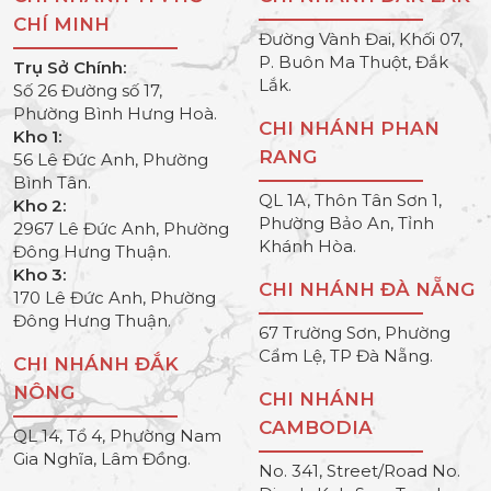
CHÍ MINH
Đường Vành Đai, Khối 07,
P. Buôn Ma Thuột, Đắk
Trụ Sở Chính:
Lắk.
Số 26 Đường số 17,
Phường Bình Hưng Hoà.
CHI NHÁNH PHAN
Kho 1:
RANG
56 Lê Đức Anh, Phường
Bình Tân.
QL 1A, Thôn Tân Sơn 1,
Kho 2:
Phường Bảo An, Tỉnh
2967 Lê Đức Anh, Phường
Khánh Hòa.
Đông Hưng Thuận.
Kho 3:
CHI NHÁNH ĐÀ NẴNG
170 Lê Đức Anh, Phường
Đông Hưng Thuận.
67 Trường Sơn, Phường
Cẩm Lệ, TP Đà Nẵng.
CHI NHÁNH ĐẮK
NÔNG
CHI NHÁNH
CAMBODIA
QL 14, Tổ 4, Phường Nam
Gia Nghĩa, Lâm Đồng.
No. 341, Street/Road No.