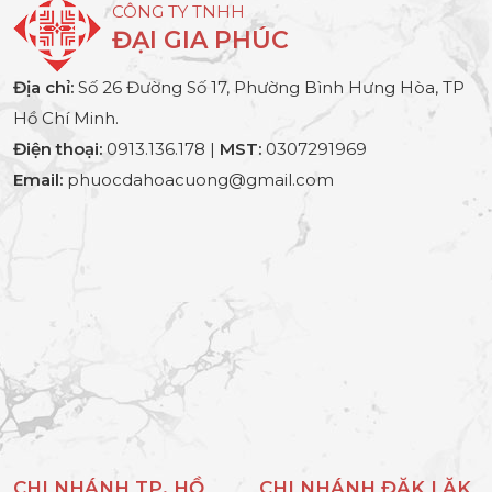
CÔNG TY TNHH
ĐẠI GIA PHÚC
Địa chỉ:
Số 26 Đường Số 17, Phường Bình Hưng Hòa, TP
Hồ Chí Minh.
Điện thoại:
0913.136.178 |
MST:
0307291969
Email:
phuocdahoacuong@gmail.com
CHI NHÁNH TP. HỒ
CHI NHÁNH ĐĂK LĂK