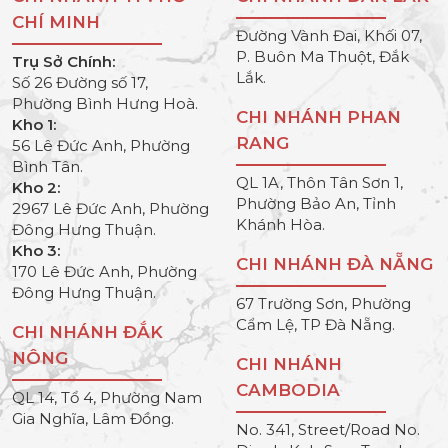
CHÍ MINH
Đường Vành Đai, Khối 07,
P. Buôn Ma Thuột, Đắk
Trụ Sở Chính:
Lắk.
Số 26 Đường số 17,
Phường Bình Hưng Hoà.
CHI NHÁNH PHAN
Kho 1:
RANG
56 Lê Đức Anh, Phường
Bình Tân.
QL 1A, Thôn Tân Sơn 1,
Kho 2:
Phường Bảo An, Tỉnh
2967 Lê Đức Anh, Phường
Khánh Hòa.
Đông Hưng Thuận.
Kho 3:
CHI NHÁNH ĐÀ NẴNG
170 Lê Đức Anh, Phường
Đông Hưng Thuận.
67 Trường Sơn, Phường
Cẩm Lệ, TP Đà Nẵng.
CHI NHÁNH ĐẮK
NÔNG
CHI NHÁNH
CAMBODIA
QL 14, Tổ 4, Phường Nam
Gia Nghĩa, Lâm Đồng.
No. 341, Street/Road No.