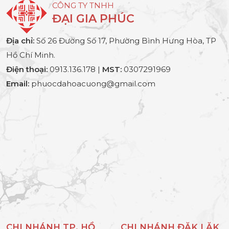
CÔNG TY TNHH
ĐẠI GIA PHÚC
Địa chỉ:
Số 26 Đường Số 17, Phường Bình Hưng Hòa, TP
Hồ Chí Minh.
Điện thoại:
0913.136.178 |
MST:
0307291969
Email:
phuocdahoacuong@gmail.com
CHI NHÁNH TP. HỒ
CHI NHÁNH ĐĂK LĂK