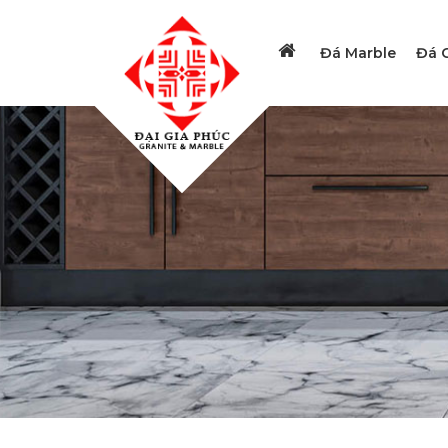
Đá Marble
Đá G