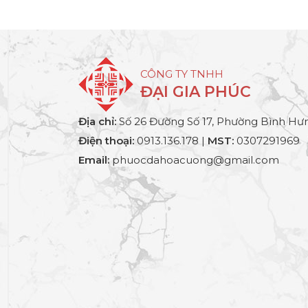
CÔNG TY TNHH
ĐẠI GIA PHÚC
Địa chỉ:
Số 26 Đường Số 17, Phường Bình Hưn
Điện thoại:
0913.136.178 |
MST:
0307291969
Email:
phuocdahoacuong@gmail.com