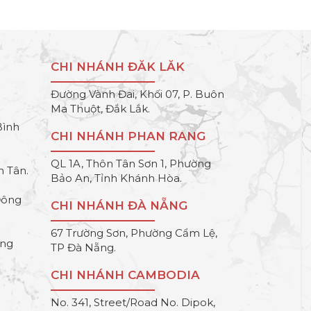
CHI NHÁNH ĐĂK LĂK
Đường Vành Đai, Khối 07, P. Buôn
Ma Thuột, Đắk Lắk.
Bình
CHI NHÁNH PHAN RANG
QL 1A, Thôn Tân Sơn 1, Phường
h Tân.
Bảo An, Tỉnh Khánh Hòa.
Đông
CHI NHÁNH ĐÀ NẴNG
67 Trường Sơn, Phường Cẩm Lệ,
ông
TP Đà Nẵng.
CHI NHÁNH CAMBODIA
No. 341, Street/Road No. Dipok,