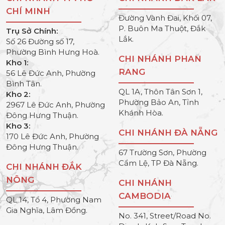
CHÍ MINH
Đường Vành Đai, Khối 07,
P. Buôn Ma Thuột, Đắk
Trụ Sở Chính:
Lắk.
Số 26 Đường số 17,
Phường Bình Hưng Hoà.
CHI NHÁNH PHAN
Kho 1:
RANG
56 Lê Đức Anh, Phường
Bình Tân.
QL 1A, Thôn Tân Sơn 1,
Kho 2:
Phường Bảo An, Tỉnh
2967 Lê Đức Anh, Phường
Khánh Hòa.
Đông Hưng Thuận.
Kho 3:
CHI NHÁNH ĐÀ NẴNG
170 Lê Đức Anh, Phường
Đông Hưng Thuận.
67 Trường Sơn, Phường
Cẩm Lệ, TP Đà Nẵng.
CHI NHÁNH ĐẮK
NÔNG
CHI NHÁNH
CAMBODIA
QL 14, Tổ 4, Phường Nam
Gia Nghĩa, Lâm Đồng.
No. 341, Street/Road No.