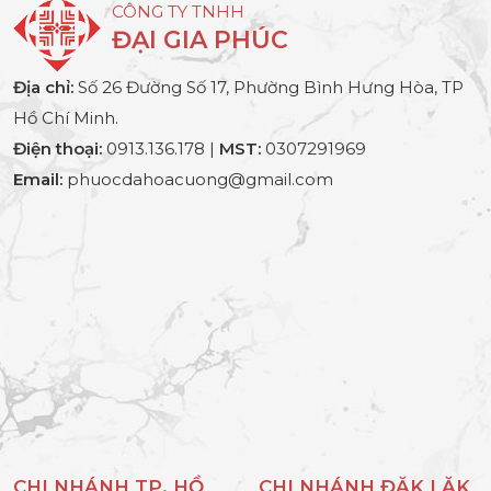
CÔNG TY TNHH
ĐẠI GIA PHÚC
Địa chỉ:
Số 26 Đường Số 17, Phường Bình Hưng Hòa, TP
Hồ Chí Minh.
Điện thoại:
0913.136.178 |
MST:
0307291969
Email:
phuocdahoacuong@gmail.com
CHI NHÁNH TP. HỒ
CHI NHÁNH ĐĂK LĂK