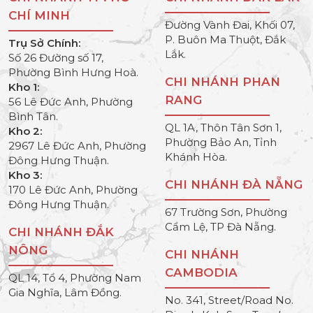
CHÍ MINH
Đường Vành Đai, Khối 07,
P. Buôn Ma Thuột, Đắk
Trụ Sở Chính:
Lắk.
Số 26 Đường số 17,
Phường Bình Hưng Hoà.
CHI NHÁNH PHAN
Kho 1:
RANG
56 Lê Đức Anh, Phường
Bình Tân.
QL 1A, Thôn Tân Sơn 1,
Kho 2:
Phường Bảo An, Tỉnh
2967 Lê Đức Anh, Phường
Khánh Hòa.
Đông Hưng Thuận.
Kho 3:
CHI NHÁNH ĐÀ NẴNG
170 Lê Đức Anh, Phường
Đông Hưng Thuận.
67 Trường Sơn, Phường
Cẩm Lệ, TP Đà Nẵng.
CHI NHÁNH ĐẮK
NÔNG
CHI NHÁNH
CAMBODIA
QL 14, Tổ 4, Phường Nam
Gia Nghĩa, Lâm Đồng.
No. 341, Street/Road No.