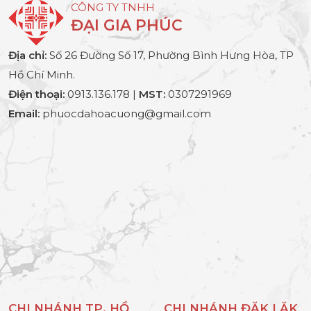
CÔNG TY TNHH
ĐẠI GIA PHÚC
Địa chỉ:
Số 26 Đường Số 17, Phường Bình Hưng Hòa, TP
Hồ Chí Minh.
Điện thoại:
0913.136.178 |
MST:
0307291969
Email:
phuocdahoacuong@gmail.com
CHI NHÁNH TP. HỒ
CHI NHÁNH ĐĂK LĂK