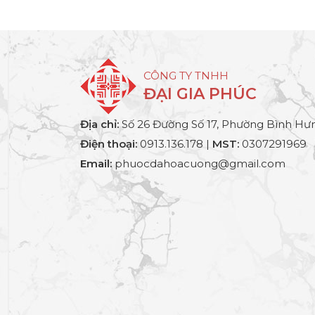
CÔNG TY TNHH
ĐẠI GIA PHÚC
Địa chỉ:
Số 26 Đường Số 17, Phường Bình Hưn
Điện thoại:
0913.136.178 |
MST:
0307291969
Email:
phuocdahoacuong@gmail.com