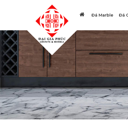
Đá Marble
Đá G