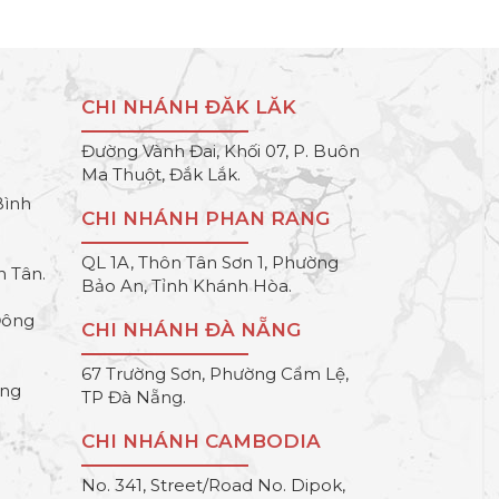
CHI NHÁNH ĐĂK LĂK
Đường Vành Đai, Khối 07, P. Buôn
Ma Thuột, Đắk Lắk.
Bình
CHI NHÁNH PHAN RANG
QL 1A, Thôn Tân Sơn 1, Phường
h Tân.
Bảo An, Tỉnh Khánh Hòa.
Đông
CHI NHÁNH ĐÀ NẴNG
67 Trường Sơn, Phường Cẩm Lệ,
ông
TP Đà Nẵng.
CHI NHÁNH CAMBODIA
No. 341, Street/Road No. Dipok,