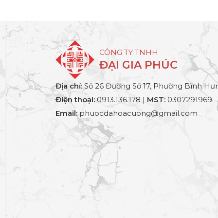
CÔNG TY TNHH
ĐẠI GIA PHÚC
Địa chỉ:
Số 26 Đường Số 17, Phường Bình Hưn
Điện thoại:
0913.136.178 |
MST:
0307291969
Email:
phuocdahoacuong@gmail.com