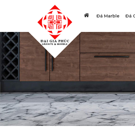
Đá Marble
Đá G