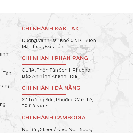
CHI NHÁNH ĐĂK LĂK
Đường Vành Đai, Khối 07, P. Buôn
Ma Thuột, Đắk Lắk.
Bình
CHI NHÁNH PHAN RANG
QL 1A, Thôn Tân Sơn 1, Phường
h Tân.
Bảo An, Tỉnh Khánh Hòa.
Đông
CHI NHÁNH ĐÀ NẴNG
67 Trường Sơn, Phường Cẩm Lệ,
ông
TP Đà Nẵng.
CHI NHÁNH CAMBODIA
No. 341, Street/Road No. Dipok,