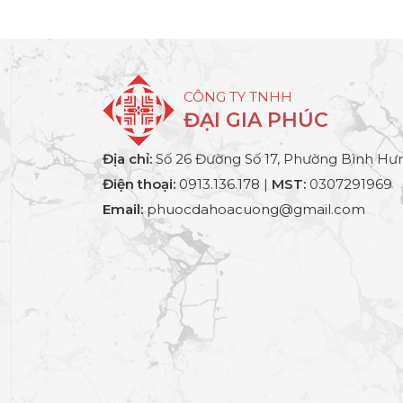
CÔNG TY TNHH
ĐẠI GIA PHÚC
Địa chỉ:
Số 26 Đường Số 17, Phường Bình Hưn
Điện thoại:
0913.136.178 |
MST:
0307291969
Email:
phuocdahoacuong@gmail.com