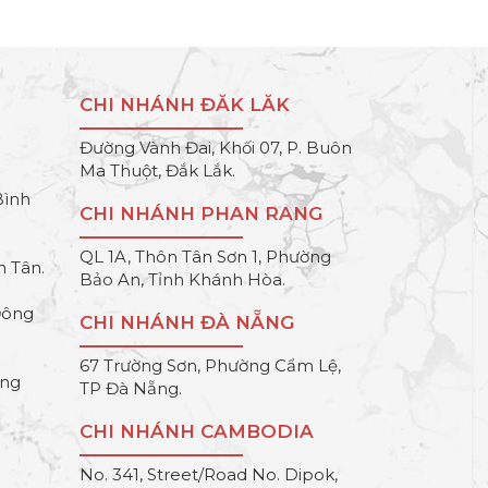
CHI NHÁNH ĐĂK LĂK
Đường Vành Đai, Khối 07, P. Buôn
Ma Thuột, Đắk Lắk.
Bình
CHI NHÁNH PHAN RANG
QL 1A, Thôn Tân Sơn 1, Phường
h Tân.
Bảo An, Tỉnh Khánh Hòa.
Đông
CHI NHÁNH ĐÀ NẴNG
67 Trường Sơn, Phường Cẩm Lệ,
ông
TP Đà Nẵng.
CHI NHÁNH CAMBODIA
No. 341, Street/Road No. Dipok,