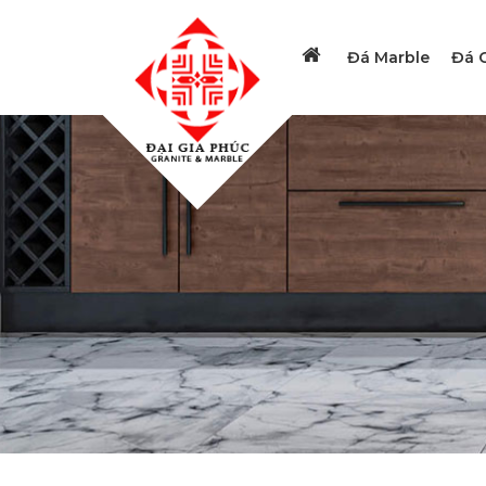
Đá Marble
Đá G