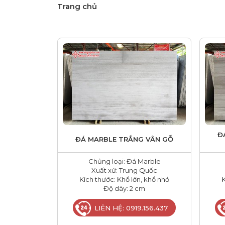
Trang chủ
Đ
ĐÁ MARBLE TRẮNG VÂN GỖ
Chủng loại: Đá Marble
Xuất xứ: Trung Quốc
Kích thước: Khổ lớn, khổ nhỏ
K
Độ dày: 2 cm
LIÊN HỆ: 0919.156.437