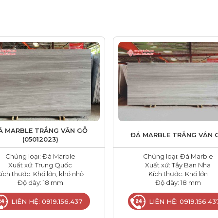
Á MARBLE TRẮNG VÂN GỖ
ĐÁ MARBLE TRẮNG VÂN 
(05012023)
Chủng loại: Đá Marble
Chủng loại: Đá Marble
Xuất xứ: Trung Quốc
Xuất xứ: Tây Ban Nha
ích thước: Khổ lớn, khổ nhỏ
Kích thước: Khổ lớn
Độ dày: 18 mm
Độ dày: 18 mm
LIÊN HỆ: 0919.156.437
LIÊN HỆ: 0919.156.43