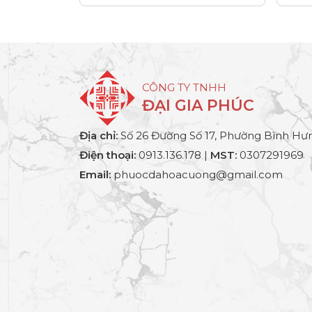
CÔNG TY TNHH
ĐẠI GIA PHÚC
Địa chỉ:
Số 26 Đường Số 17, Phường Bình Hưn
Điện thoại:
0913.136.178 |
MST:
0307291969
Email:
phuocdahoacuong@gmail.com