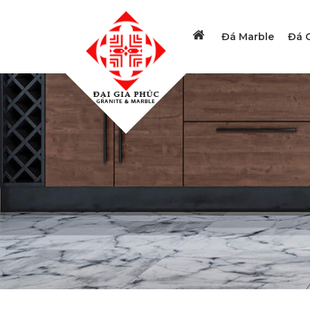
Đá Marble
Đá G