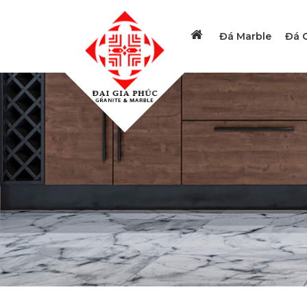
Đá Marble
Đá G