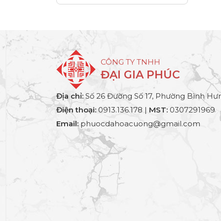
CÔNG TY TNHH
ĐẠI GIA PHÚC
Địa chỉ:
Số 26 Đường Số 17, Phường Bình Hưn
Điện thoại:
0913.136.178 |
MST:
0307291969
Email:
phuocdahoacuong@gmail.com