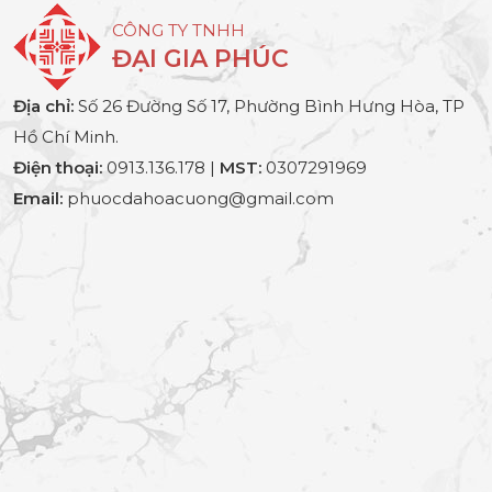
CÔNG TY TNHH
ĐẠI GIA PHÚC
Địa chỉ:
Số 26 Đường Số 17, Phường Bình Hưng Hòa, TP
Hồ Chí Minh.
Điện thoại:
0913.136.178 |
MST:
0307291969
Email:
phuocdahoacuong@gmail.com