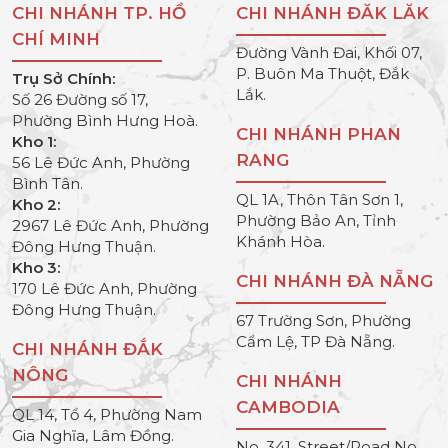
CHI NHÁNH TP. HỒ
CHI NHÁNH ĐĂK LĂK
CHÍ MINH
Đường Vành Đai, Khối 07,
P. Buôn Ma Thuột, Đắk
Trụ Sở Chính:
Lắk.
Số 26 Đường số 17,
Phường Bình Hưng Hoà.
CHI NHÁNH PHAN
Kho 1:
RANG
56 Lê Đức Anh, Phường
Bình Tân.
QL 1A, Thôn Tân Sơn 1,
Kho 2:
Phường Bảo An, Tỉnh
2967 Lê Đức Anh, Phường
Khánh Hòa.
Đông Hưng Thuận.
Kho 3:
CHI NHÁNH ĐÀ NẴNG
170 Lê Đức Anh, Phường
Đông Hưng Thuận.
67 Trường Sơn, Phường
Cẩm Lệ, TP Đà Nẵng.
CHI NHÁNH ĐẮK
NÔNG
CHI NHÁNH
CAMBODIA
QL 14, Tổ 4, Phường Nam
Gia Nghĩa, Lâm Đồng.
No. 341, Street/Road No.