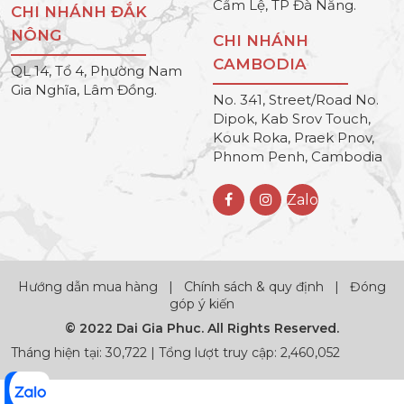
Cẩm Lệ, TP Đà Nẵng.
CHI NHÁNH ĐẮK
NÔNG
CHI NHÁNH
CAMBODIA
QL 14, Tổ 4, Phường Nam
Gia Nghĩa, Lâm Đồng.
No. 341, Street/Road No.
Dipok, Kab Srov Touch,
Kouk Roka, Praek Pnov,
Phnom Penh, Cambodia
Zalo
Hướng dẫn mua hàng
|
Chính sách & quy định
|
Đóng
góp ý kiến
© 2022 Dai Gia Phuc. All Rights Reserved.
Tháng hiện tại: 30,722 | Tổng lượt truy cập: 2,460,052