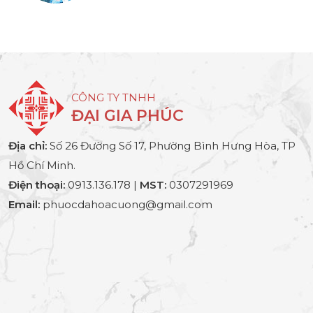
CÔNG TY TNHH
ĐẠI GIA PHÚC
Địa chỉ:
Số 26 Đường Số 17, Phường Bình Hưng Hòa, TP
Hồ Chí Minh.
Điện thoại:
0913.136.178 |
MST:
0307291969
Email:
phuocdahoacuong@gmail.com