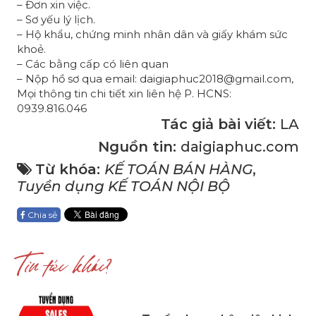
– Đơn xin việc.
– Sơ yếu lý lịch.
– Hộ khẩu, chứng minh nhân dân và giấy khám sức
khoẻ.
– Các bằng cấp có liên quan
– Nộp hồ sơ qua email: daigiaphuc2018@gmail.com,
Mọi thông tin chi tiết xin liên hệ P. HCNS:
0939.816.046
Tác giả bài viết:
LA
Nguồn tin:
daigiaphuc.com
Từ khóa:
KẾ TOÁN BÁN HÀNG
,
Tuyền dụng KẾ TOÁN NỘI BỘ
Chia sẻ
Tin tức khác?