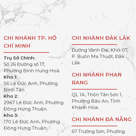
CHI NHÁNH TP. HỒ
CHI NHÁNH ĐĂK LĂK
CHÍ MINH
Đường Vành Đai, Khối 07,
P. Buôn Ma Thuột, Đắk
Trụ Sở Chính:
Lắk.
Số 26 Đường số 17,
Phường Bình Hưng Hoà.
CHI NHÁNH PHAN
Kho 1:
RANG
56 Lê Đức Anh, Phường
Bình Tân.
QL 1A, Thôn Tân Sơn 1,
Kho 2:
Phường Bảo An, Tỉnh
2967 Lê Đức Anh, Phường
Khánh Hòa.
Đông Hưng Thuận.
Kho 3:
CHI NHÁNH ĐÀ NẴNG
170 Lê Đức Anh, Phường
Đông Hưng Thuận.
67 Trường Sơn, Phường