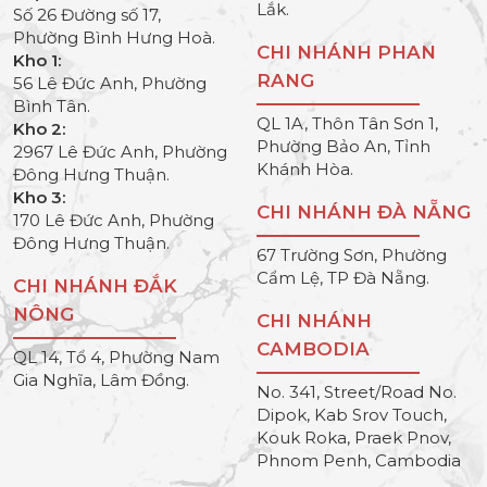
Lắk.
Số 26 Đường số 17,
Phường Bình Hưng Hoà.
CHI NHÁNH PHAN
Kho 1:
RANG
56 Lê Đức Anh, Phường
Bình Tân.
QL 1A, Thôn Tân Sơn 1,
Kho 2:
Phường Bảo An, Tỉnh
2967 Lê Đức Anh, Phường
Khánh Hòa.
Đông Hưng Thuận.
Kho 3:
CHI NHÁNH ĐÀ NẴNG
170 Lê Đức Anh, Phường
Đông Hưng Thuận.
67 Trường Sơn, Phường
Cẩm Lệ, TP Đà Nẵng.
CHI NHÁNH ĐẮK
NÔNG
CHI NHÁNH
CAMBODIA
QL 14, Tổ 4, Phường Nam
Gia Nghĩa, Lâm Đồng.
No. 341, Street/Road No.
Dipok, Kab Srov Touch,
Kouk Roka, Praek Pnov,
Phnom Penh, Cambodia