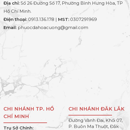
Địa chỉ:
Số 26 Đường Số 17, Phường Bình Hưng Hòa, TP
Hồ Chí Minh.
Điện thoại:
0913.136.178 |
MST:
0307291969
Email:
phuocdahoacuong@gmail.com
CHI NHÁNH TP. HỒ
CHI NHÁNH ĐĂK LĂK
CHÍ MINH
Đường Vành Đai, Khối 07,
P. Buôn Ma Thuột, Đắk
Trụ Sở Chính: