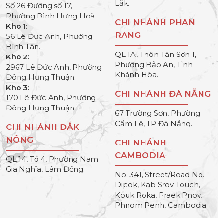
Lắk.
Số 26 Đường số 17,
Phường Bình Hưng Hoà.
CHI NHÁNH PHAN
Kho 1:
RANG
56 Lê Đức Anh, Phường
Bình Tân.
QL 1A, Thôn Tân Sơn 1,
Kho 2:
Phường Bảo An, Tỉnh
2967 Lê Đức Anh, Phường
Khánh Hòa.
Đông Hưng Thuận.
Kho 3:
CHI NHÁNH ĐÀ NẴNG
170 Lê Đức Anh, Phường
Đông Hưng Thuận.
67 Trường Sơn, Phường
Cẩm Lệ, TP Đà Nẵng.
CHI NHÁNH ĐẮK
NÔNG
CHI NHÁNH
CAMBODIA
QL 14, Tổ 4, Phường Nam
Gia Nghĩa, Lâm Đồng.
No. 341, Street/Road No.
Dipok, Kab Srov Touch,
Kouk Roka, Praek Pnov,
Phnom Penh, Cambodia