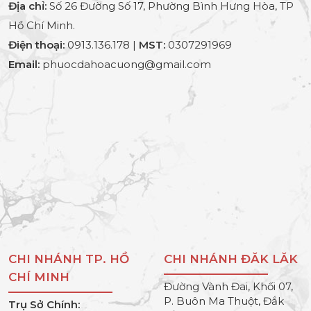
Địa chỉ:
Số 26 Đường Số 17, Phường Bình Hưng Hòa, TP
Hồ Chí Minh.
Điện thoại:
0913.136.178 |
MST:
0307291969
Email:
phuocdahoacuong@gmail.com
CHI NHÁNH TP. HỒ
CHI NHÁNH ĐĂK LĂK
CHÍ MINH
Đường Vành Đai, Khối 07,
P. Buôn Ma Thuột, Đắk
Trụ Sở Chính: