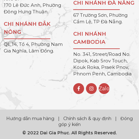
CHI NHÁNH ĐÀ NẴNG
170 Lê Đức Anh, Phường
Đông Hưng Thuận.
67 Trường Sơn, Phường
Cẩm Lệ, TP Đà Nẵng.
CHI NHÁNH ĐẮK
NÔNG
CHI NHÁNH
CAMBODIA
QL 14, Tổ 4, Phường Nam
Gia Nghĩa, Lâm Đồng.
No. 341, Street/Road No.
Dipok, Kab Srov Touch,
Kouk Roka, Praek Pnov,
Phnom Penh, Cambodia
Zalo
Hướng dẫn mua hàng
|
Chính sách & quy định
|
Đóng
góp ý kiến
© 2022 Dai Gia Phuc. All Rights Reserved.