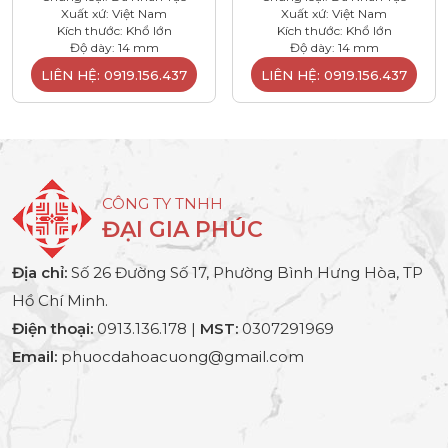
Xuất xứ: Việt Nam
Xuất xứ: Việt Nam
Kích thước: Khổ lớn
Kích thước: Khổ lớn
Độ dày: 14 mm
Độ dày: 14 mm
LIÊN HỆ: 0919.156.437
LIÊN HỆ: 0919.156.437
CÔNG TY TNHH
ĐẠI GIA PHÚC
Địa chỉ:
Số 26 Đường Số 17, Phường Bình Hưng Hòa, TP
Hồ Chí Minh.
Điện thoại:
0913.136.178 |
MST:
0307291969
Email:
phuocdahoacuong@gmail.com