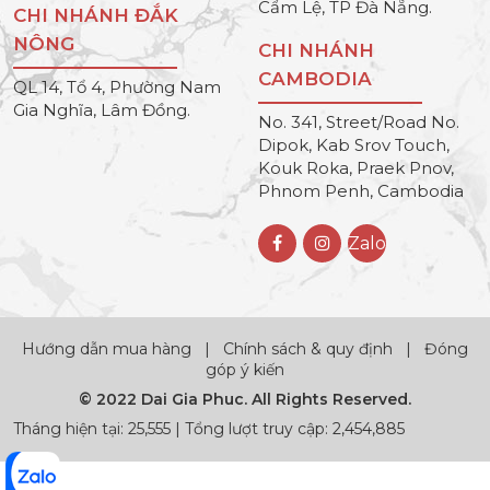
Cẩm Lệ, TP Đà Nẵng.
CHI NHÁNH ĐẮK
NÔNG
CHI NHÁNH
CAMBODIA
QL 14, Tổ 4, Phường Nam
Gia Nghĩa, Lâm Đồng.
No. 341, Street/Road No.
Dipok, Kab Srov Touch,
Kouk Roka, Praek Pnov,
Phnom Penh, Cambodia
Zalo
Hướng dẫn mua hàng
|
Chính sách & quy định
|
Đóng
góp ý kiến
© 2022 Dai Gia Phuc. All Rights Reserved.
Tháng hiện tại: 25,555 | Tổng lượt truy cập: 2,454,885