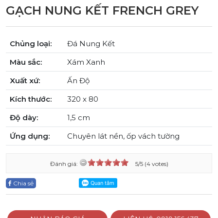
GẠCH NUNG KẾT FRENCH GREY
Chủng loại:
Đá Nung Kết
Màu sắc:
Xám Xanh
Xuất xứ:
Ấn Độ
Kích thước:
320 x 80
Độ dày:
1,5 cm
Ứng dụng:
Chuyên lát nền, ốp vách tường
Đánh giá:
5/5 (4 votes)
Chia sẻ