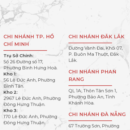
CHI NHÁNH TP. HỒ
CHI NHÁNH ĐĂK LĂK
CHÍ MINH
Đường Vành Đai, Khối 07,
P. Buôn Ma Thuột, Đắk
Trụ Sở Chính:
Lắk.
Số 26 Đường số 17,
Phường Bình Hưng Hoà.
CHI NHÁNH PHAN
Kho 1:
RANG
56 Lê Đức Anh, Phường
Bình Tân.
QL 1A, Thôn Tân Sơn 1,
Kho 2:
Phường Bảo An, Tỉnh
2967 Lê Đức Anh, Phường
Khánh Hòa.
Đông Hưng Thuận.
Kho 3:
CHI NHÁNH ĐÀ NẴNG
170 Lê Đức Anh, Phường
Đông Hưng Thuận.
67 Trường Sơn, Phường