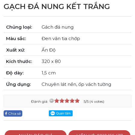
GẠCH ĐÁ NUNG KẾT TRẮNG
Chủng loại:
Gách đá nung
Màu sắc:
Đen vân tia chớp
Xuất xứ:
Ấn Độ
Kích thước:
320 x 80
Độ dày:
1,5 cm
Ứng dụng:
Chuyên lát nền, ốp vách tường
Đánh giá:
5/5 (4 votes)
Chia sẻ