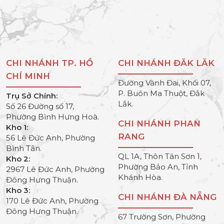
CHI NHÁNH TP. HỒ
CHI NHÁNH ĐĂK LĂK
CHÍ MINH
Đường Vành Đai, Khối 07,
P. Buôn Ma Thuột, Đắk
Trụ Sở Chính:
Lắk.
Số 26 Đường số 17,
Phường Bình Hưng Hoà.
CHI NHÁNH PHAN
Kho 1:
RANG
56 Lê Đức Anh, Phường
Bình Tân.
QL 1A, Thôn Tân Sơn 1,
Kho 2:
Phường Bảo An, Tỉnh
2967 Lê Đức Anh, Phường
Khánh Hòa.
Đông Hưng Thuận.
Kho 3:
CHI NHÁNH ĐÀ NẴNG
170 Lê Đức Anh, Phường
Đông Hưng Thuận.
67 Trường Sơn, Phường