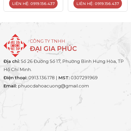
LIÊN HỆ: 0919.156.437
LIÊN HỆ: 0919.156.437
CÔNG TY TNHH
ĐẠI GIA PHÚC
Địa chỉ:
Số 26 Đường Số 17, Phường Bình Hưng Hòa, TP
Hồ Chí Minh.
Điện thoại:
0913.136.178 |
MST:
0307291969
Email:
phuocdahoacuong@gmail.com