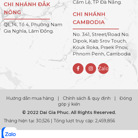
Cẩm Lệ, TP Đà Nẵng.
CHI NHÁNH ĐẮK
NÔNG
CHI NHÁNH
CAMBODIA
QL 14, Tổ 4, Phường Nam
Gia Nghĩa, Lâm Đồng.
No. 341, Street/Road No.
Dipok, Kab Srov Touch,
Kouk Roka, Praek Pnov,
Phnom Penh, Cambodia
Zalo
Hướng dẫn mua hàng
|
Chính sách & quy định
|
Đóng
góp ý kiến
© 2022 Dai Gia Phuc. All Rights Reserved.
Tháng hiện tại: 30,526 | Tổng lượt truy cập: 2,459,856