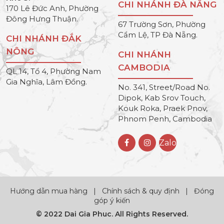
CHI NHÁNH ĐÀ NẴNG
170 Lê Đức Anh, Phường
Đông Hưng Thuận.
67 Trường Sơn, Phường
Cẩm Lệ, TP Đà Nẵng.
CHI NHÁNH ĐẮK
NÔNG
CHI NHÁNH
CAMBODIA
QL 14, Tổ 4, Phường Nam
Gia Nghĩa, Lâm Đồng.
No. 341, Street/Road No.
Dipok, Kab Srov Touch,
Kouk Roka, Praek Pnov,
Phnom Penh, Cambodia
Zalo
Hướng dẫn mua hàng
|
Chính sách & quy định
|
Đóng
góp ý kiến
© 2022 Dai Gia Phuc. All Rights Reserved.