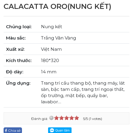
CALACATTA ORO(NUNG KẾT)
Chủng loại:
Nung kết
Màu sắc:
Trắng Vân Vàng
Xuất xứ:
Việt Nam
Kích thước:
180*320
Độ dày:
14 mm
Ứng dụng:
Trang trí cầu thang bộ, thang máy, lát
sàn, bậc tam cấp, trang trí ngoại thất,
ốp trường, mặt bếp, quầy bar,
lavabor…
Đánh giá:
5/5 (1 votes)
Chia sẻ