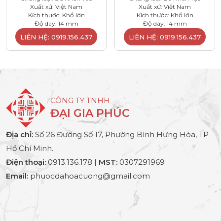
Xuất xứ: Việt Nam
Xuất xứ: Việt Nam
Kích thước: Khổ lớn
Kích thước: Khổ lớn
Độ dày: 14 mm
Độ dày: 14 mm
LIÊN HỆ: 0919.156.437
LIÊN HỆ: 0919.156.437
CÔNG TY TNHH
ĐẠI GIA PHÚC
Địa chỉ:
Số 26 Đường Số 17, Phường Bình Hưng Hòa, TP
Hồ Chí Minh.
Điện thoại:
0913.136.178 |
MST:
0307291969
Email:
phuocdahoacuong@gmail.com