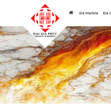
Đá Marble
Đá G