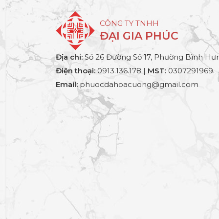
CÔNG TY TNHH
ĐẠI GIA PHÚC
Địa chỉ:
Số 26 Đường Số 17, Phường Bình Hưn
Điện thoại:
0913.136.178 |
MST:
0307291969
Email:
phuocdahoacuong@gmail.com