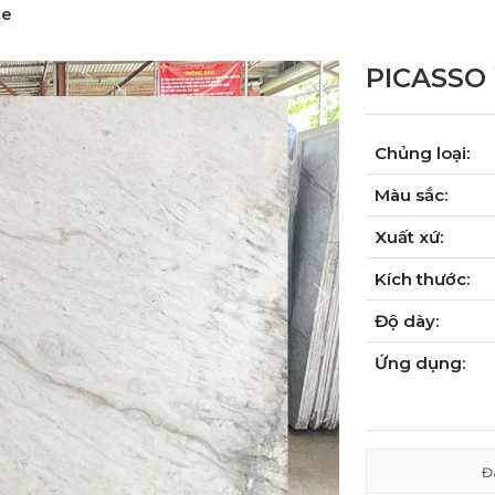
te
PICASSO
Chủng loại:
Màu sắc:
Xuất xứ:
Kích thước:
Next
Độ dày:
Ứng dụng:
Đ