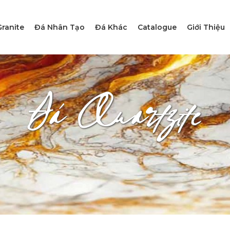
ranite
Đá Nhân Tạo
Đá Khác
Catalogue
Giới Thiệu
Đá Quartzite