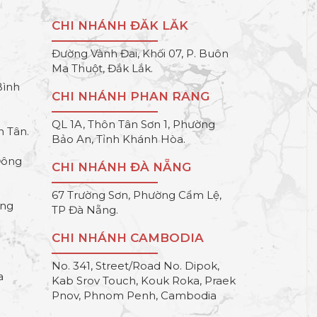
CHI NHÁNH ĐĂK LĂK
Đường Vành Đai, Khối 07, P. Buôn
Ma Thuột, Đắk Lắk.
Bình
CHI NHÁNH PHAN RANG
QL 1A, Thôn Tân Sơn 1, Phường
h Tân.
Bảo An, Tỉnh Khánh Hòa.
Đông
CHI NHÁNH ĐÀ NẴNG
67 Trường Sơn, Phường Cẩm Lệ,
ông
TP Đà Nẵng.
CHI NHÁNH CAMBODIA
No. 341, Street/Road No. Dipok,
a
Kab Srov Touch, Kouk Roka, Praek
Pnov, Phnom Penh, Cambodia