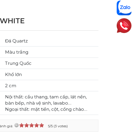
 WHITE
Đá Quartz
Màu trắng
Trung Quốc
Khổ lớn
2 cm
Nội thất: cầu thang, tam cấp, lát nền,
bàn bếp, nhà vệ sinh, lavabo…
Ngoại thất: mặt tiền, cột, cổng chào…
ánh giá:
5/5 (3 votes)