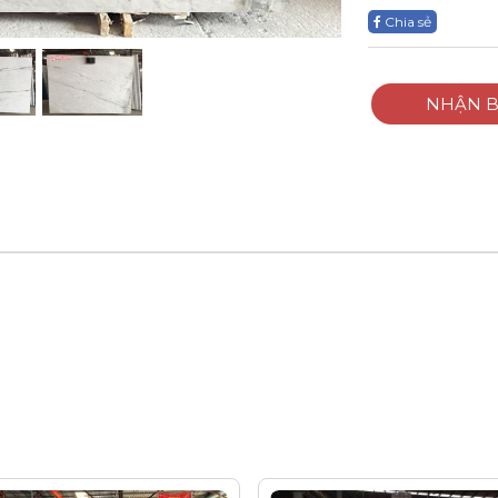
Chia sẻ
NHẬN B