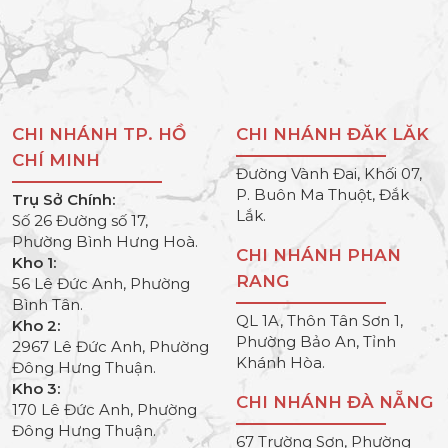
CHI NHÁNH TP. HỒ
CHI NHÁNH ĐĂK LĂK
CHÍ MINH
Đường Vành Đai, Khối 07,
P. Buôn Ma Thuột, Đắk
Trụ Sở Chính:
Lắk.
Số 26 Đường số 17,
Phường Bình Hưng Hoà.
CHI NHÁNH PHAN
Kho 1:
RANG
56 Lê Đức Anh, Phường
Bình Tân.
QL 1A, Thôn Tân Sơn 1,
Kho 2:
Phường Bảo An, Tỉnh
2967 Lê Đức Anh, Phường
Khánh Hòa.
Đông Hưng Thuận.
Kho 3:
CHI NHÁNH ĐÀ NẴNG
170 Lê Đức Anh, Phường
Đông Hưng Thuận.
67 Trường Sơn, Phường