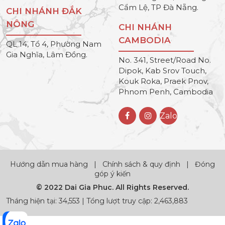
Cẩm Lệ, TP Đà Nẵng.
CHI NHÁNH ĐẮK
NÔNG
CHI NHÁNH
CAMBODIA
QL 14, Tổ 4, Phường Nam
Gia Nghĩa, Lâm Đồng.
No. 341, Street/Road No.
Dipok, Kab Srov Touch,
Kouk Roka, Praek Pnov,
Phnom Penh, Cambodia
Zalo
Hướng dẫn mua hàng
|
Chính sách & quy định
|
Đóng
góp ý kiến
© 2022 Dai Gia Phuc. All Rights Reserved.
Tháng hiện tại: 34,553 | Tổng lượt truy cập: 2,463,883