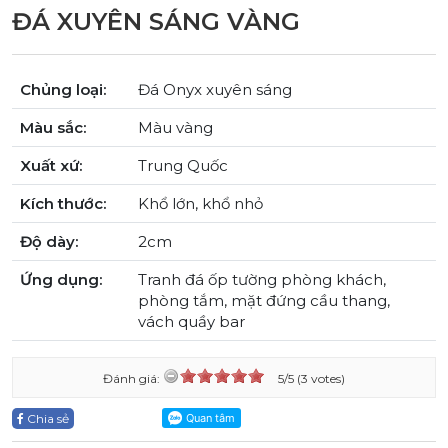
ĐÁ XUYÊN SÁNG VÀNG
Chủng loại:
Đá Onyx xuyên sáng
Màu sắc:
Màu vàng
Xuất xứ:
Trung Quốc
Kích thước:
Khổ lớn, khổ nhỏ
Độ dày:
2cm
Ứng dụng:
Tranh đá ốp tường phòng khách,
phòng tắm, mặt đứng cầu thang,
vách quầy bar
Đánh giá:
5/5 (3 votes)
Chia sẻ