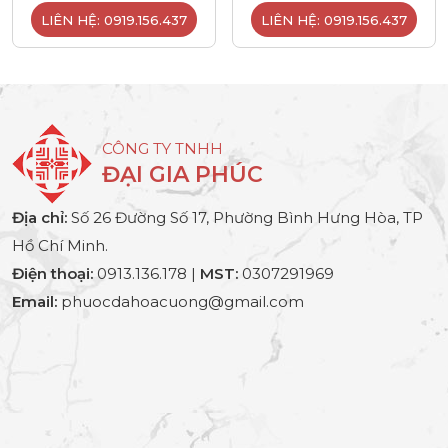
LIÊN HỆ: 0919.156.437
LIÊN HỆ: 0919.156.437
CÔNG TY TNHH
ĐẠI GIA PHÚC
Địa chỉ:
Số 26 Đường Số 17, Phường Bình Hưng Hòa, TP
Hồ Chí Minh.
Điện thoại:
0913.136.178 |
MST:
0307291969
Email:
phuocdahoacuong@gmail.com