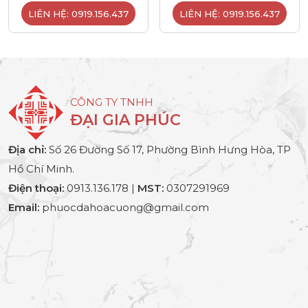
LIÊN HỆ: 0919.156.437
LIÊN HỆ: 0919.156.437
CÔNG TY TNHH
ĐẠI GIA PHÚC
Địa chỉ:
Số 26 Đường Số 17, Phường Bình Hưng Hòa, TP
Hồ Chí Minh.
Điện thoại:
0913.136.178 |
MST:
0307291969
Email:
phuocdahoacuong@gmail.com