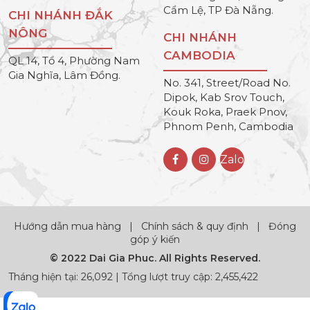
Cẩm Lệ, TP Đà Nẵng.
CHI NHÁNH ĐẮK
NÔNG
CHI NHÁNH
CAMBODIA
QL 14, Tổ 4, Phường Nam
Gia Nghĩa, Lâm Đồng.
No. 341, Street/Road No.
Dipok, Kab Srov Touch,
Kouk Roka, Praek Pnov,
Phnom Penh, Cambodia
Zalo
Hướng dẫn mua hàng
|
Chính sách & quy định
|
Đóng
góp ý kiến
© 2022 Dai Gia Phuc. All Rights Reserved.
Tháng hiện tại: 26,092 | Tổng lượt truy cập: 2,455,422