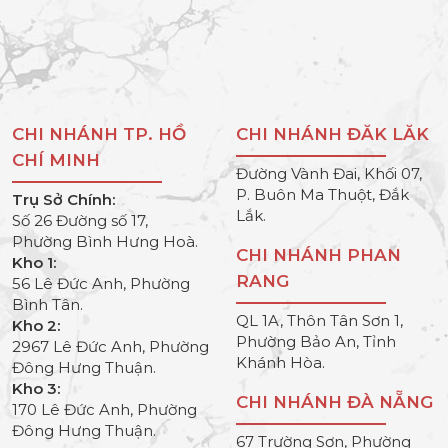
CHI NHÁNH TP. HỒ
CHI NHÁNH ĐĂK LĂK
CHÍ MINH
Đường Vành Đai, Khối 07,
P. Buôn Ma Thuột, Đắk
Trụ Sở Chính:
Lắk.
Số 26 Đường số 17,
Phường Bình Hưng Hoà.
CHI NHÁNH PHAN
Kho 1:
RANG
56 Lê Đức Anh, Phường
Bình Tân.
QL 1A, Thôn Tân Sơn 1,
Kho 2:
Phường Bảo An, Tỉnh
2967 Lê Đức Anh, Phường
Khánh Hòa.
Đông Hưng Thuận.
Kho 3:
CHI NHÁNH ĐÀ NẴNG
170 Lê Đức Anh, Phường
Đông Hưng Thuận.
67 Trường Sơn, Phường