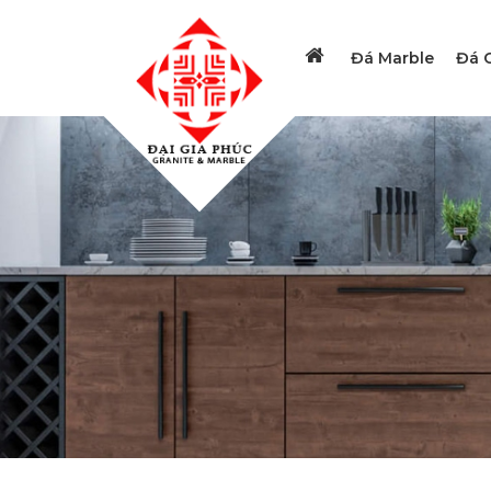
Đá Marble
Đá G