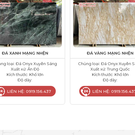
ĐÁ XANH MẠNG NHỆN
ĐÁ VÀNG MẠNG NHỆN
ng loại: Đá Onyx Xuyên Sáng
Chủng loại: Đá Onyx Xuyên 
Xuất xứ: Ấn Độ
Xuất xứ: Trung Quốc
Kích thước: Khổ lớn
Kích thước: Khổ lớn
Độ dày:
Độ dày:
LIÊN HỆ: 0919.156.437
LIÊN HỆ: 0919.156.43