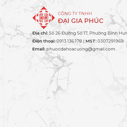
CÔNG TY TNHH
ĐẠI GIA PHÚC
Địa chỉ:
Số 26 Đường Số 17, Phường Bình Hưn
Điện thoại:
0913.136.178 |
MST:
0307291969
Email:
phuocdahoacuong@gmail.com