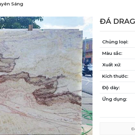
uyên Sáng
ĐÁ DRAG
Chủng loại:
Màu sắc:
Xuất xứ:
Kích thước:
Next
Độ dày:
Ứng dụng:
Đ