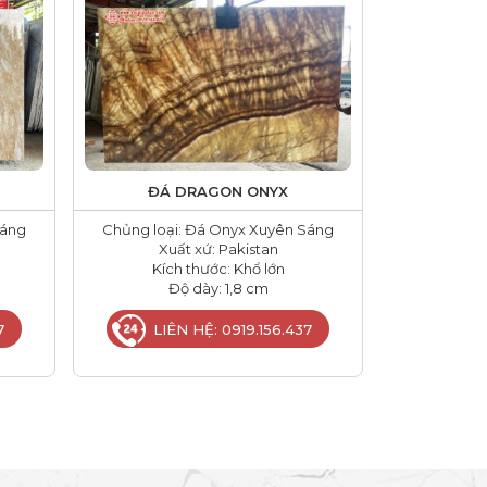
ĐÁ DRAGON ONYX
Sáng
Chủng loại: Đá Onyx Xuyên Sáng
Xuất xứ: Pakistan
Kích thước: Khổ lớn
Độ dày: 1,8 cm
7
LIÊN HỆ: 0919.156.437