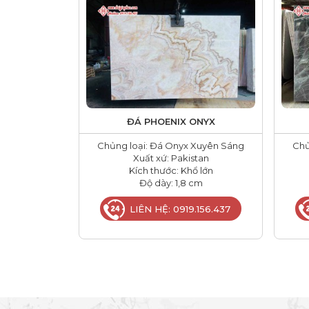
ĐÁ PHOENIX ONYX
Chủng loại: Đá Onyx Xuyên Sáng
Chủ
Xuất xứ: Pakistan
Kích thước: Khổ lớn
Độ dày: 1,8 cm
LIÊN HỆ: 0919.156.437