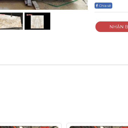
Chia sẻ
NHẬN B