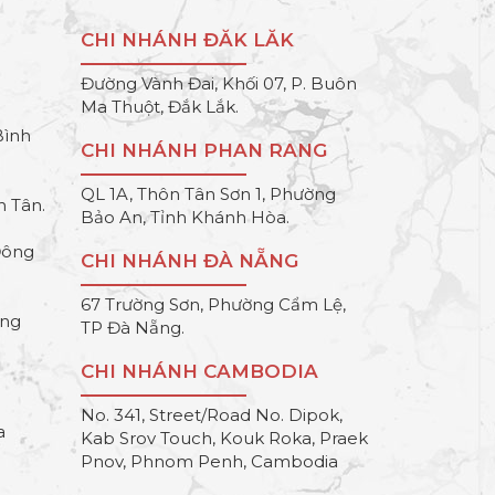
CHI NHÁNH ĐĂK LĂK
Đường Vành Đai, Khối 07, P. Buôn
Ma Thuột, Đắk Lắk.
Bình
CHI NHÁNH PHAN RANG
QL 1A, Thôn Tân Sơn 1, Phường
h Tân.
Bảo An, Tỉnh Khánh Hòa.
Đông
CHI NHÁNH ĐÀ NẴNG
67 Trường Sơn, Phường Cẩm Lệ,
ông
TP Đà Nẵng.
CHI NHÁNH CAMBODIA
No. 341, Street/Road No. Dipok,
a
Kab Srov Touch, Kouk Roka, Praek
Pnov, Phnom Penh, Cambodia