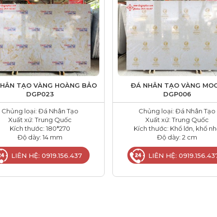
NHÂN TẠO VÀNG HOÀNG BẢO
ĐÁ NHÂN TẠO VÀNG MO
DGP023
DGP006
Chủng loại: Đá Nhân Tạo
Chủng loại: Đá Nhân Tạo
Xuất xứ: Trung Quốc
Xuất xứ: Trung Quốc
Kích thước: 180*270
Kích thước: Khổ lớn, khổ n
Độ dày: 14 mm
Độ dày: 2 cm
LIÊN HỆ: 0919.156.437
LIÊN HỆ: 0919.156.43