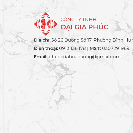
CÔNG TY TNHH
ĐẠI GIA PHÚC
Địa chỉ:
Số 26 Đường Số 17, Phường Bình Hưn
Điện thoại:
0913.136.178 |
MST:
0307291969
Email:
phuocdahoacuong@gmail.com