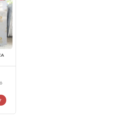
CA
hỏ
7