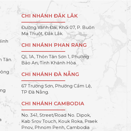
CHI NHÁNH ĐĂK LĂK
Đường Vành Đai, Khối 07, P. Buôn
Ma Thuột, Đắk Lắk.
Bình
CHI NHÁNH PHAN RANG
QL 1A, Thôn Tân Sơn 1, Phường
h Tân.
Bảo An, Tỉnh Khánh Hòa.
Đông
CHI NHÁNH ĐÀ NẴNG
67 Trường Sơn, Phường Cẩm Lệ,
ông
TP Đà Nẵng.
CHI NHÁNH CAMBODIA
No. 341, Street/Road No. Dipok,
a
Kab Srov Touch, Kouk Roka, Praek
Pnov, Phnom Penh, Cambodia