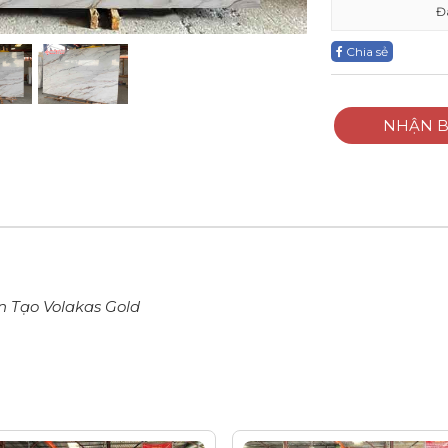
Đ
Chia sẻ
NHẬN B
 Tạo Volakas Gold