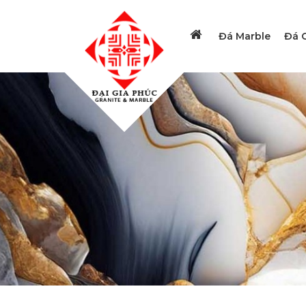
Đá Marble
Đá G